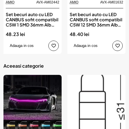
AMIO
AVX-AM02442
AMIO
AVX-AM01632
Set becuri auto cu LED
Set becuri auto cu LED
CANBUS sofit compatibil
CANBUS sofit compatibil
C5W 1 SMD 36mm Alb
C5W 12 SMD 36mm Alb
12/24V, destinat
12/24V, destinat
48.23 lei
48.40 lei
competitiilor auto sau
competitiilor auto sau
off-road, AMIO
off-road, AMIO
Adauga in cos
Adauga in cos
Aceeasi categorie