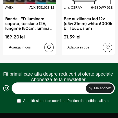
AVEX
AVX-T051023-12
ams-OSRAM
6438DWP-01B
Banda LED iluminare
Bec auxiliar cu led 12v
capota, tensiune 12V,
(c5w 31mm) white 6000k
lungime 180cm, lumina
bli 1 buc osram
Multicolora, RGB
189.20 lei
31.59 lei
Adauga in cos
Adauga in cos
Fii primul care afla despre reduceri si oferte speciale
Aboneaza-te la newsletter
Ma abonez
Am citit și sunt de acord cu
Politica de confidențialitate