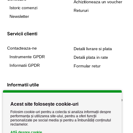
Achizitioneaza un voucher
Istoric comenzi
Retururi
Newsletter
Servicii clienti
Contacteaza-ne
Detalii livrare si plata
Instrumente GPDR
Detalii plata in rate
Informatii GPDR
Formular retur
Informatii utile
Despre noi
Politica de confidențialitate
Acest site folosește cookie-uri
Stiri si noutati
Politica de retur
Folosim cookie-uri pentru a colecta si analiza informații despre
Politica de cookie
performanța și utilizarea site-ului, pentru a oferi funcții
Termeni si conditii
personalizate pe social media și pentru a îmbunătăți conținutul
reclamelor.
Află despre cookie