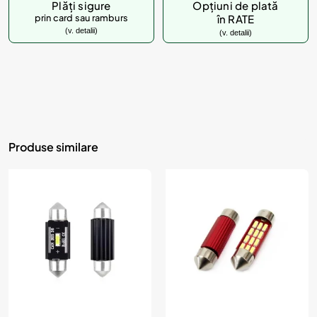
Plăți sigure
Opțiuni de plată
prin card sau ramburs
în RATE
(v. detalii)
(v. detalii)
Produse similare