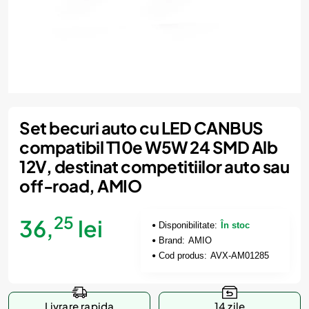
Set becuri auto cu LED CANBUS
compatibil T10e W5W 24 SMD Alb
12V, destinat competitiilor auto sau
off-road, AMIO
25
36,
lei
Disponibilitate:
În stoc
Brand:
AMIO
Cod produs:
AVX-AM01285
Livrare rapida
14 zile