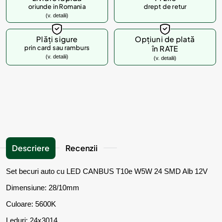
oriunde in Romania
drept de retur
(v. detalii)
Plăți sigure
Opțiuni de plată
prin card sau ramburs
în RATE
(v. detalii)
(v. detalii)
Descriere
Recenzii
Set becuri auto cu LED CANBUS T10e W5W 24 SMD Alb 12V
Dimensiune: 28/10mm
Culoare: 5600K
Leduri: 24x3014