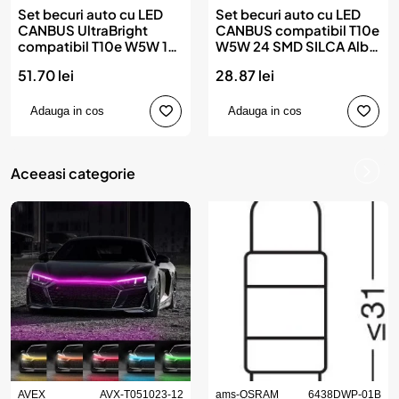
Set becuri auto cu LED
Set becuri auto cu LED
CANBUS UltraBright
CANBUS compatibil T10e
compatibil T10e W5W 18
W5W 24 SMD SILCA Alb
SMD Alb 12V/24V,
12V, destinat
51.70 lei
28.87 lei
destinat competitiilor
competitiilor auto sau
auto sau off-road, AMIO
off-road, AMIO
Adauga in cos
Adauga in cos
Aceeasi categorie
AVEX
AVX-T051023-12
ams-OSRAM
6438DWP-01B