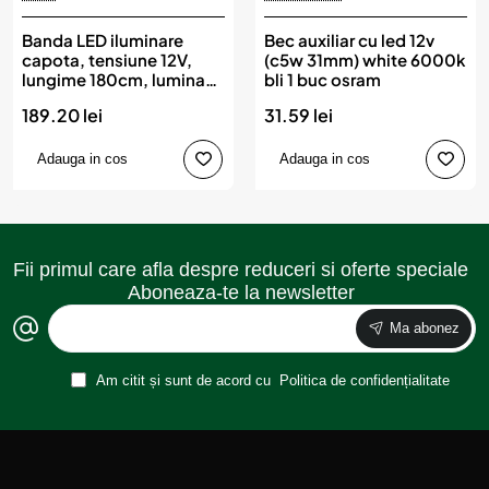
Banda LED iluminare
Bec auxiliar cu led 12v
capota, tensiune 12V,
(c5w 31mm) white 6000k
lungime 180cm, lumina
bli 1 buc osram
Multicolora, RGB
189.20 lei
31.59 lei
Adauga in cos
Adauga in cos
Fii primul care afla despre reduceri si oferte speciale
Aboneaza-te la newsletter
Ma abonez
Am citit și sunt de acord cu
Politica de confidențialitate