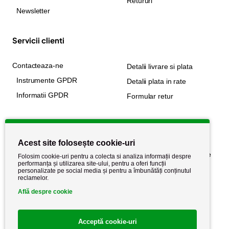
Retururi
Newsletter
Servicii clienti
Contacteaza-ne
Detalii livrare si plata
Instrumente GPDR
Detalii plata in rate
Informatii GPDR
Formular retur
Informatii utile
Acest site folosește cookie-uri
Despre noi
Politica de confidențialitate
Folosim cookie-uri pentru a colecta si analiza informații despre
performanța și utilizarea site-ului, pentru a oferi funcții
Stiri si noutati
Politica de retur
personalizate pe social media și pentru a îmbunătăți conținutul
reclamelor.
Politica de cookie
Termeni si conditii
Află despre cookie
Acceptă cookie-uri