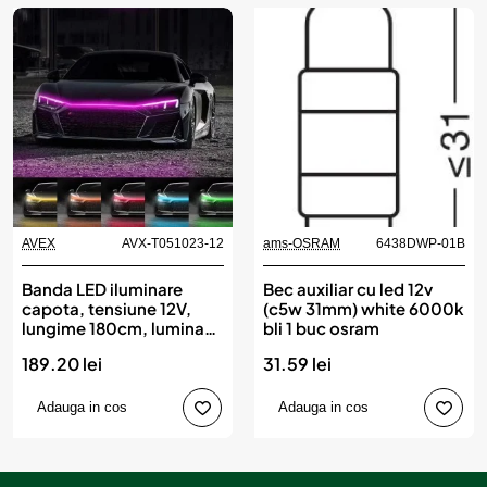
AVEX
AVX-T051023-12
ams-OSRAM
6438DWP-01B
Banda LED iluminare
Bec auxiliar cu led 12v
capota, tensiune 12V,
(c5w 31mm) white 6000k
lungime 180cm, lumina
bli 1 buc osram
Multicolora, RGB
189.20 lei
31.59 lei
Adauga in cos
Adauga in cos