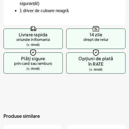
siguranță!)
1 driver de culoare neagră
Livrare rapida
14 zile
oriunde in Romania
drept de retur
(v. detalii)
Plăți sigure
Opțiuni de plată
prin card sau ramburs
în RATE
(v. detalii)
(v. detalii)
Produse similare