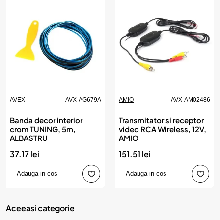
AVEX
AVX-AG679A
AMIO
AVX-AM02486
Banda decor interior
Transmitator si receptor
crom TUNING, 5m,
video RCA Wireless, 12V,
ALBASTRU
AMIO
37.17 lei
151.51 lei
Adauga in cos
Adauga in cos
Aceeasi categorie