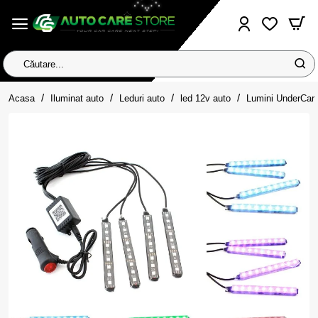
Căutare...
home
Acasa
Iluminat auto
Leduri auto
led 12v auto
Lumini UnderCar 