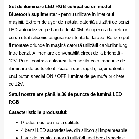
Set de iluminare LED RGB echipat cu un modul
Bluetooth suplimentar
- pentru utilizare în interiorul
mașinii. Extrem de ușor de instalat datorită utilizării de benzi
LED autoadezive pe banda dublă 3M. Acoperirea lamelelor
cu un strat siliconic asigură rezistența lor la apă! Benzile pot
fi montate oriunde în mașină datorită utilizării cablurilor lungi
între benzi. Alimentare convenabilă direct de la brichetă -
12V. Puteți controla culoarea, luminozitatea și modurile de
iluminare de pe telefon! Poate fi oprit rapid și ușor datorită
unui buton special ON / OFF iluminat de pe mufa brichetei
de 12V.
Setul nostru are până la 36 de puncte de lumină LED
RGB!
Caracteristicile produsului:
Produs nou, de înaltă calitate.
4 benzi LED autoadezive, din silicon și impermeabile.
Ușor de instalat datorită utilizării unei benzi speciale