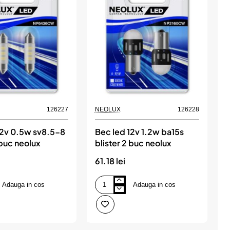
126227
NEOLUX
126228
A
12v 0.5w sv8.5-8
Bec led 12v 1.2w ba15s
F
 buc neolux
blister 2 buc neolux
c
1
61.18 lei
3
i
Adauga in cos
Adauga in cos
Bec
F
led
N
12v
A
1.2w
E
ba15s
W
blister
c