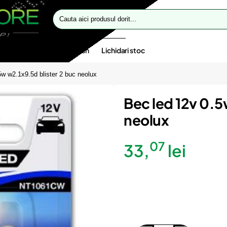
Cauta
aici
produsul
dorit...
te speciale
Oferte flash
Lichidari stoc
5w w2.1x9.5d blister 2 buc neolux
Bec led 12v 0.5
neolux
07
33,
lei