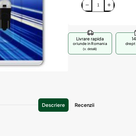
Livrare rapida
14
oriunde in Romania
drept 
(v. detalii)
Descriere
Recenzii