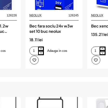
126226
NEOLUX
126245
NEOLUX
w1.2w
Bec fara soclu 24v w3w
Bec xeno
buc
set 10 buc neolux
135.21 lei
18.11 lei
 cos
Adauga in cos
Bec
Bec
fara
xenon
soclu
85v
24v
d2s
w3w
neolux
set
10
buc
neolux