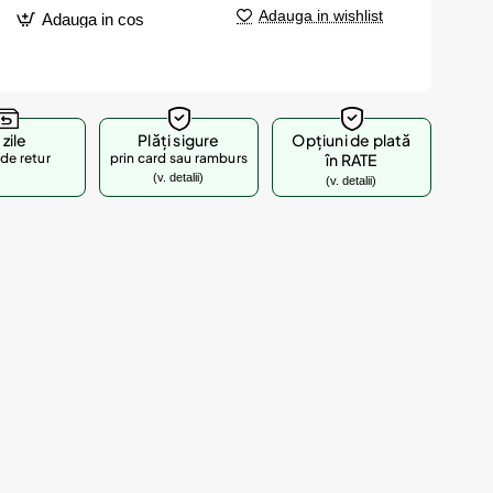
Adauga in wishlist
Adauga in cos
 zile
Plăți sigure
Opțiuni de plată
de retur
prin card sau ramburs
în RATE
(v. detalii)
(v. detalii)