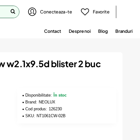
Conecteaza-te
Favorite
Contact
Despre noi
Blog
Branduri
w w2.1x9.5d blister 2 buc
Disponibilitate:
În stoc
Brand:
NEOLUX
Cod produs:
126230
SKU:
NT1061CW-02B