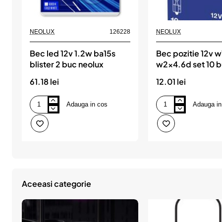
NEOLUX
126228
NEOLUX
Bec led 12v 1.2w ba15s
Bec pozitie 12v 
blister 2 buc neolux
w2x4.6d set 10 
neolux
61.18 lei
12.01 lei
Adauga in cos
Adauga in
Bec
Bec
led
pozitie
12v
12v
1.2w
w1.2w
ba15s
w2x4.6d
blister
set
2
10
buc
buc
neolux
neolux
Aceeasi categorie