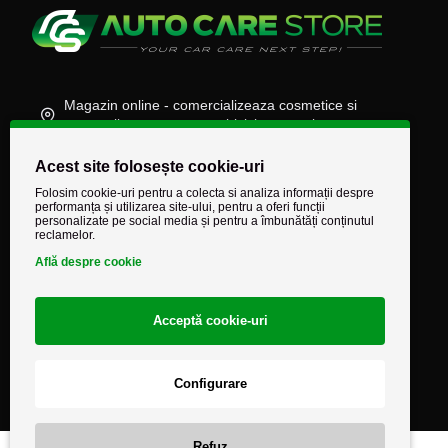
Magazin online - comercializeaza cosmetice si
accesorii auto, moto, atv, biciclete, camioane
(+40) 745 848 890
Acest site folosește cookie-uri
comenzi@autocarestore.ro
Folosim cookie-uri pentru a colecta si analiza informații despre
performanța și utilizarea site-ului, pentru a oferi funcții
personalizate pe social media și pentru a îmbunătăți conținutul
reclamelor.
Află despre cookie
Acceptă cookie-uri
Configurare
Refuz