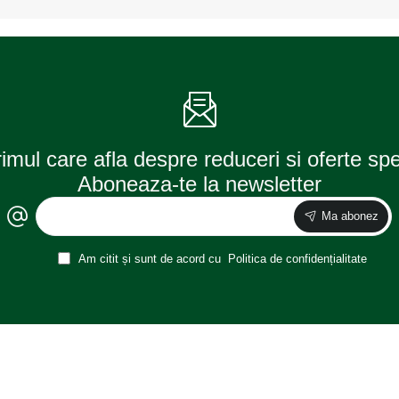
41mm)
blister
white
2
6000k
buc
bli
neolux
1
buc
osram
rimul care afla despre reduceri si oferte sp
Aboneaza-te la newsletter
Ma abonez
Am citit și sunt de acord cu
Politica de confidențialitate