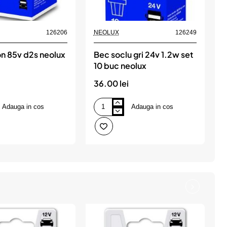
126206
NEOLUX
126249
n 85v d2s neolux
Bec soclu gri 24v 1.2w set
B
10 buc neolux
s
36.00 lei
2
Adauga in cos
Adauga in cos
Bec
B
soclu
i
gri
1
24v
c
1.2w
s
set
8
10
s
buc
1
neolux
b
n