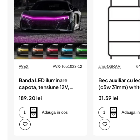
AVEX
AVX-T051023-12
ams-OSRAM
6
Banda LED iluminare
Bec auxiliar cu le
capota, tensiune 12V,
(c5w 31mm) whi
lungime 180cm, lumina
bli 1 buc osram
189.20 lei
31.59 lei
Multicolora, RGB
Adauga in cos
Adauga in
Banda
Bec
LED
auxiliar
iluminare
cu
capota,
led
tensiune
12v
12V,
(c5w