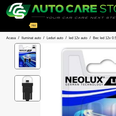
Categorii
Detailing auto
Accesorii
Pache
Hot
home
Acasa
Iluminat auto
Leduri auto
led 12v auto
Bec led 12v 0.