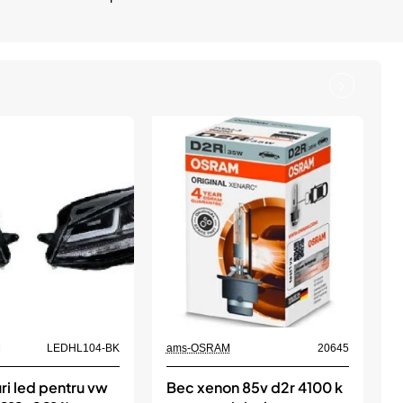
M
LEDHL104-BK
ams-OSRAM
20645
a
uri led pentru vw
Bec xenon 85v d2r 4100 k
B