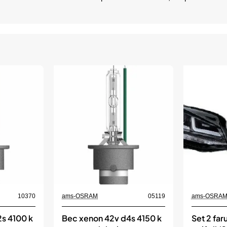
10370
ams-OSRAM
05119
ams-OSRA
s 4100 k
Bec xenon 42v d4s 4150 k
Set 2 far