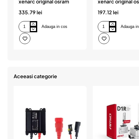
xenarc original osram
xenarc original o
335.79 lei
197.12 lei
Adauga in cos
Adauga in
Bec
Bec
xenon
xenon
42v
85v
d3s
d2s
4300
4100
k
k
xenarc
xenarc
original
original
osram
osram
Aceeasi categorie