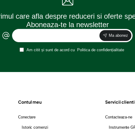
rimul care afla despre reduceri si oferte sp
Aboneaza-te la newsletter
Ma abonez
Am citit și sunt de acord cu
Politica de confidențialitate
Contul meu
Servicii clienti
Conectare
Contacteaza-ne
Istoric comenzi
Instrumente 