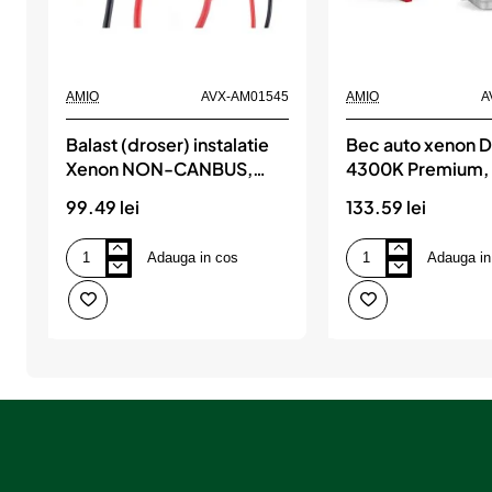
AMIO
AVX-AM01545
AMIO
A
Balast (droser) instalatie
Bec auto xenon D
Xenon NON-CANBUS,
4300K Premium,
35W, 9V-16V, versiune
99.49 lei
133.59 lei
SLIM, AMIO
Adauga in cos
Adauga in
Balast
Bec
(droser)
auto
instalatie
xenon
Xenon
D1R
NON-
4300K
CANBUS,
Premium,
35W,
AMIO
9V-
16V,
versiune
SLIM,
AMIO