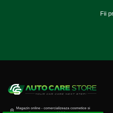
Fii p
Magazin online - comercializeaza cosmetice si
accesorii auto, moto, atv, biciclete, camioane