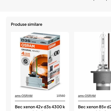
Produse similare
ams-OSRAM
10560
ams-OSRAM
Bec xenon 42v d3s 4300 k
Bec xenon 85v d2