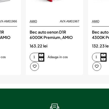
VX-AM01966
AMIO
AVX-AM01967
AMIO
1R
Bec auto xenon D1R
Bec auto
 AMIO
6000K Premium, AMIO
4300K P
163.22 lei
132.23 le
 cos
Adauga in cos
Bec
Bec
auto
auto
xenon
xenon
D1R
D1S
6000K
4300K
Premium,
Premium,
AMIO
AMIO