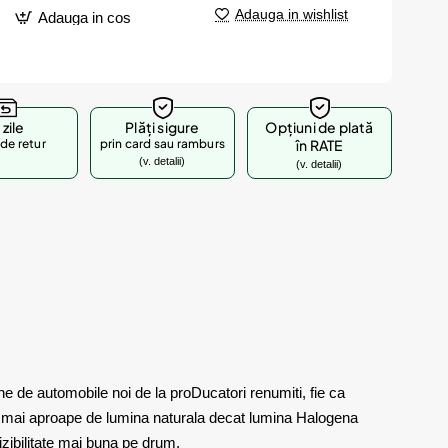
Adauga in wishlist
Adauga in cos
 zile
Plăți sigure
Opțiuni de plată
de retur
prin card sau ramburs
în RATE
(v. detalii)
(v. detalii)
 de automobile noi de la proDucatori renumiti, fie ca
te mai aproape de lumina naturala decat lumina Halogena
vizibilitate mai buna pe drum.