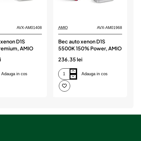
AVX-AM01408
AMIO
AVX-AM01968
A
 xenon D1S
Bec auto xenon D1S
remium, AMIO
5500K 150% Power, AMIO
i
236.35 lei
1
Adauga in cos
Adauga in cos
Bec
B
auto
a
xenon
x
D1S
5500K
6
150%
P
Power,
AMIO