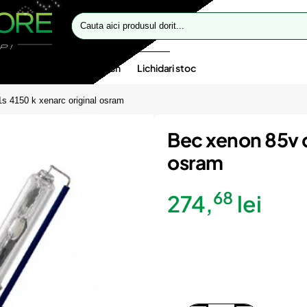
Cauta
aici
produsul
dorit...
te speciale
Oferte flash
Lichidari stoc
s 4150 k xenarc original osram
Bec xenon 85v d
osram
68
274,
lei