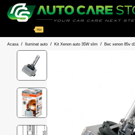
Categorii
Detailing auto
Accesorii
Pache
Hot
home
Acasa
Iluminat auto
Kit Xenon auto 35W slim
Bec xenon 85v d1