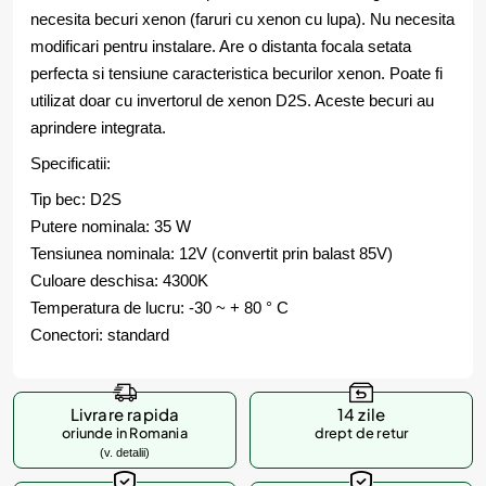
necesita becuri xenon (faruri cu xenon cu lupa). Nu necesita
modificari pentru instalare. Are o distanta focala setata
perfecta si tensiune caracteristica becurilor xenon. Poate fi
utilizat doar cu invertorul de xenon D2S. Aceste becuri au
aprindere integrata.
Specificatii:
Tip bec: D2S
Putere nominala: 35 W
Tensiunea nominala: 12V (convertit prin balast 85V)
Culoare deschisa: 4300K
Temperatura de lucru: -30 ~ + 80 ° C
Conectori: standard
Livrare rapida
14 zile
oriunde in Romania
drept de retur
(v. detalii)