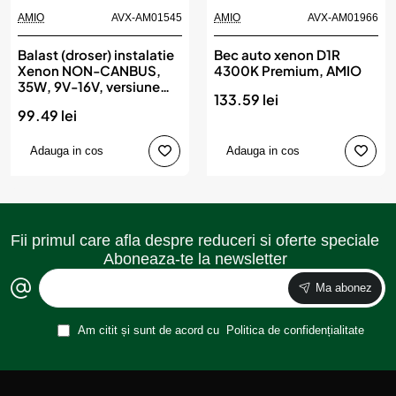
AMIO
AVX-AM01545
AMIO
AVX-AM01966
Balast (droser) instalatie
Bec auto xenon D1R
Xenon NON-CANBUS,
4300K Premium, AMIO
35W, 9V-16V, versiune
133.59 lei
SLIM, AMIO
99.49 lei
Adauga in cos
Adauga in cos
Fii primul care afla despre reduceri si oferte speciale
Aboneaza-te la newsletter
Ma abonez
Am citit și sunt de acord cu
Politica de confidențialitate