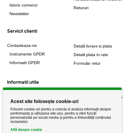
Istoric comenzi
Retururi
Newsletter
Servicii clienti
Contacteaza-ne
Detalii livrare si plata
Instrumente GPDR
Detalii plata in rate
Informatii GPDR
Formular retur
Informatii utile
Despre noi
Politica de confidențialitate
Acest site folosește cookie-uri
Stiri si noutati
Politica de retur
Folosim cookie-uri pentru a colecta si analiza informații despre
Politica de cookie
performanța și utilizarea site-ului, pentru a oferi funcții
Termeni si conditii
personalizate pe social media și pentru a îmbunătăți conținutul
reclamelor.
Află despre cookie