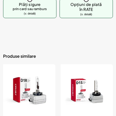
Plăți sigure
Opțiuni de plată
prin card sau ramburs
în RATE
(v. detalii)
(v. detalii)
Produse similare