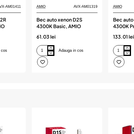
VX-AM01411
AMIO
AVX-AM01319
AMIO
D2R
Bec auto xenon D2S
Bec auto
IO
4300K Basic, AMIO
4300K P
61.03 lei
133.01 lei
 cos
Adauga in cos
Bec
Bec
auto
auto
xenon
xenon
D2S
D4S
4300K
4300K
Basic,
Premium,
AMIO
AMIO