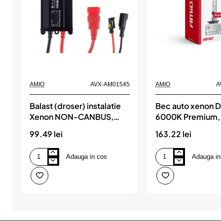
AMIO
AVX-AM01545
AMIO
A
Balast (droser) instalatie
Bec auto xenon D
Xenon NON-CANBUS,
6000K Premium,
35W, 9V-16V, versiune
99.49 lei
163.22 lei
SLIM, AMIO
Adauga in cos
Adauga in
Balast
Bec
(droser)
auto
instalatie
xenon
Xenon
D1R
NON-
6000K
CANBUS,
Premium,
35W,
AMIO
9V-