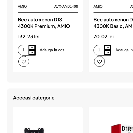
AMIO
AVX-AM01408
AMIO
A
Bec auto xenon D1S
Bec auto xenon 
4300K Premium, AMIO
4300K Basic, AM
132.23 lei
70.02 lei
Adauga in cos
Adauga in
Bec
Bec
auto
auto
xenon
xenon
D1S
D2R
4300K
4300K
Premium,
Basic,
AMIO
AMIO
Aceeasi categorie