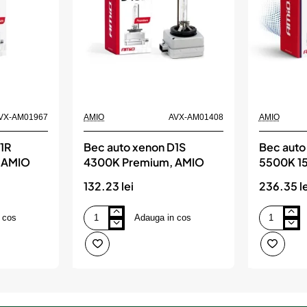
VX-AM01967
AMIO
AVX-AM01408
AMIO
1R
Bec auto xenon D1S
Bec auto
 AMIO
4300K Premium, AMIO
5500K 1
132.23 lei
236.35 le
 cos
Adauga in cos
Bec
Bec
auto
auto
xenon
xenon
D1S
D1S
4300K
5500K
Premium,
150%
AMIO
Power,
AMIO