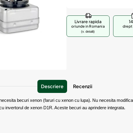
Livrare rapida
14
oriunde in Romania
drept 
(v. detalii)
Descriere
Recenzii
 necesita becuri xenon (faruri cu xenon cu lupa). Nu necesita modificari
r cu invertorul de xenon D1R. Aceste becuri au aprindere integrata.