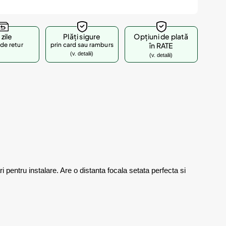
 zile
Plăți sigure
Opțiuni de plată
de retur
prin card sau ramburs
în RATE
(v. detalii)
(v. detalii)
 pentru instalare. Are o distanta focala setata perfecta si