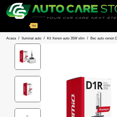
Categorii
Detailing auto
Accesorii
Pache
Hot
home
Acasa
Iluminat auto
Kit Xenon auto 35W slim
Bec auto xenon 