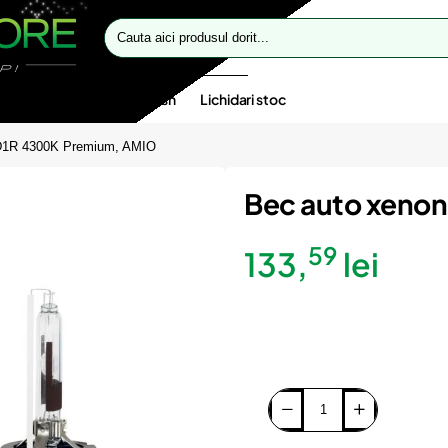
Cauta
aici
produsul
dorit...
te speciale
Oferte flash
Lichidari stoc
D1R 4300K Premium, AMIO
Bec auto xeno
59
133,
lei