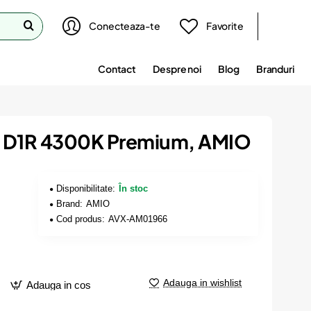
Conecteaza-te
Favorite
Contact
Despre noi
Blog
Branduri
n D1R 4300K Premium, AMIO
Disponibilitate:
În stoc
Brand:
AMIO
Cod produs:
AVX-AM01966
Adauga in wishlist
Adauga in cos