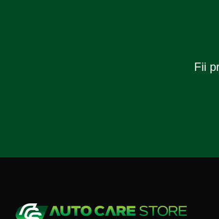
16V,
versiune
SLIM,
AMIO
Fii p