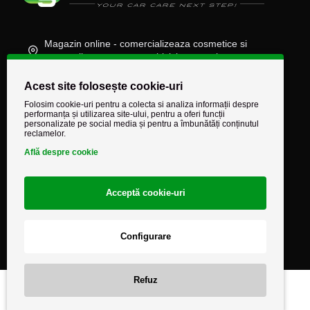
Magazin online - comercializeaza cosmetice si
accesorii auto, moto, atv, biciclete, camioane
(+40) 745 848 890
Acest site folosește cookie-uri
comenzi@autocarestore.ro
Folosim cookie-uri pentru a colecta si analiza informații despre
performanța și utilizarea site-ului, pentru a oferi funcții
personalizate pe social media și pentru a îmbunătăți conținutul
reclamelor.
Află despre cookie
Acceptă cookie-uri
Configurare
Refuz