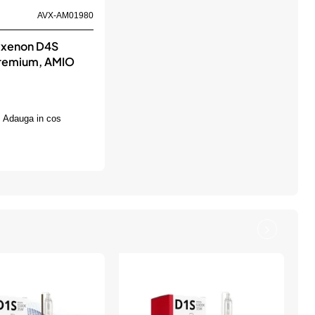
AVX-AM01980
 xenon D4S
remium, AMIO
Adauga in cos