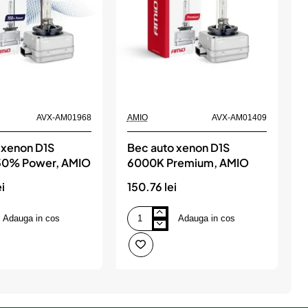
AVX-AM01968
AMIO
AVX-AM01409
A
 xenon D1S
Bec auto xenon D1S
50% Power, AMIO
6000K Premium, AMIO
i
150.76 lei
7
Adauga in cos
Adauga in cos
Bec
B
auto
a
xenon
x
D1S
6000K
4
Premium,
B
AMIO