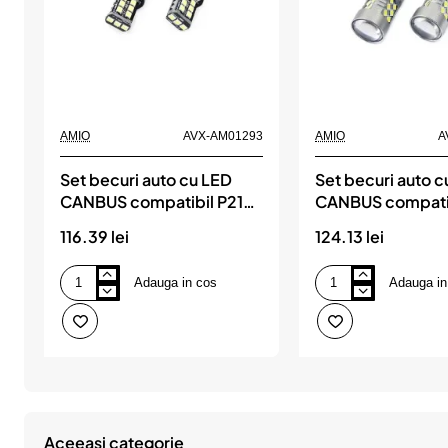
AMIO
AVX-AM01293
AMIO
A
Set becuri auto cu LED
Set becuri auto 
CANBUS compatibil P21W
CANBUS compati
BA15S 15 SMD 7.5W Alb
BA15S 24 SMD 6.
116.39 lei
124.13 lei
12/24V, destinat
12/24V, destinat
competitiilor auto sau off-
competitiilor aut
Adauga in cos
Adauga in
road, AMIO
road, AMIO
Set
Set
becuri
becuri
auto
auto
cu
cu
LED
LED
CANBUS
CANBUS
compatibil
compatibil
P21W
P21W
BA15S
BA15S
15
24
Aceeasi categorie