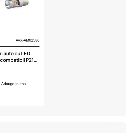
AVX-AM02580
i auto cu LED
compatibil P21W
4 SMD 6.2W
2/24V, destinat
ilor auto sau off-
Adauga in cos
IO