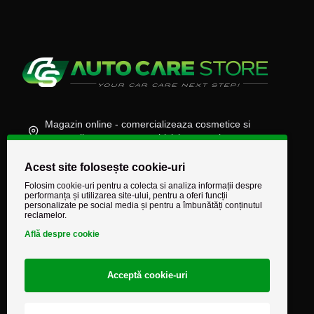
Magazin online - comercializeaza cosmetice si
accesorii auto, moto, atv, biciclete, camioane
(+40) 745 848 890
Acest site folosește cookie-uri
comenzi@autocarestore.ro
Folosim cookie-uri pentru a colecta si analiza informații despre
performanța și utilizarea site-ului, pentru a oferi funcții
personalizate pe social media și pentru a îmbunătăți conținutul
reclamelor.
Află despre cookie
Acceptă cookie-uri