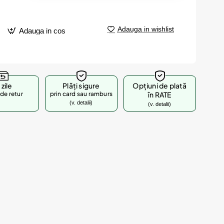
Adauga in wishlist
Adauga in cos
 zile
Plăți sigure
Opțiuni de plată
de retur
prin card sau ramburs
în RATE
(v. detalii)
(v. detalii)