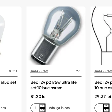
SMD
SMD
ALU
6.2W
Alb
Orange
12V/24V,
12/24V,
destinat
destinat
competitiilor
competitiilor
auto
auto
sau
sau
off-
off-
road,
road,
AMIO
AMIO
06311
ams-OSRAM
35275
ams-OSRA
a15d set
Bec 12v p21/5w ultra life
Bec 12v p
set 10 buc osram
10 buc o
81.20 lei
29.37 lei
 cos
Adauga in cos
Bec
Bec