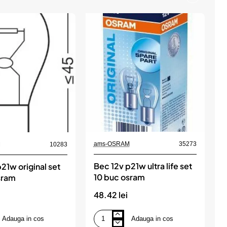
ams-OSRAM
35273
M
10283
Bec 12v p21w ultra life set
21w original set
10 buc osram
sram
1
48.42 lei
3
Adauga in cos
Adauga in cos
Bec
B