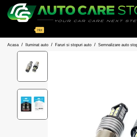
Categorii
Detailing auto
Accesorii
Pache
Hot
home
Acasa
Iluminat auto
Faruri si stopuri auto
Semnalizare auto stopu