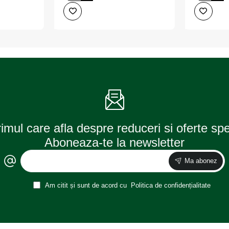
12v
12v
p21/5w
p21w
ultra
original
life
set
set
10
10
buc
buc
osram
osram
rimul care afla despre reduceri si oferte sp
Aboneaza-te la newsletter
Ma abonez
Am citit și sunt de acord cu
Politica de confidențialitate