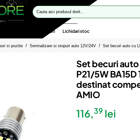
Cauta
aici
produsul
dorit...
te speciale
Oferte flash
Lichidari stoc
ri si pozitie
Semnalizare si stopuri auto 12V/24V
Set becuri auto cu 
Set becuri aut
P21/5W BA15D 1
destinat compet
AMIO
39
116,
lei