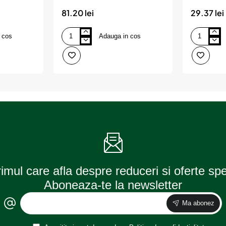
81.20 lei
29.37 lei
 cos
Adauga in cos
Bec
Bec
12v
12v
p21/5w
p21w
ultra
original
life
set
set
10
10
buc
buc
osram
osram
rimul care afla despre reduceri si oferte sp
Aboneaza-te la newsletter
Ma abonez