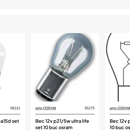
06311
ams-OSRAM
35275
ams-OSRA
a15d set
Bec 12v p21/5w ultra life
Bec 12v p
set 10 buc osram
10 buc o