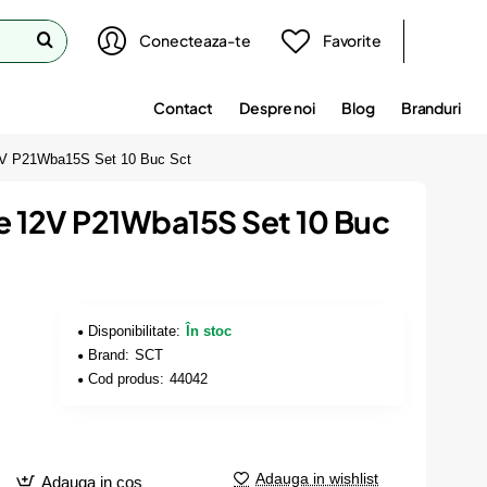
Conecteaza-te
Favorite
Contact
Despre noi
Blog
Branduri
2V P21Wba15S Set 10 Buc Sct
e 12V P21Wba15S Set 10 Buc
Disponibilitate:
În stoc
Brand:
SCT
Cod produs:
44042
Adauga in wishlist
Adauga in cos