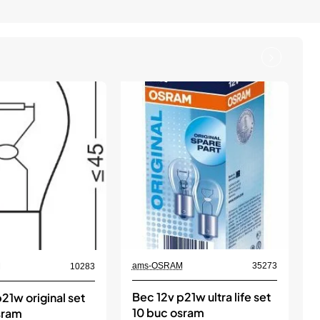
ams-OSRAM
35273
M
10283
Bec 12v p21w ultra life set
21w original set
10 buc osram
sram
1