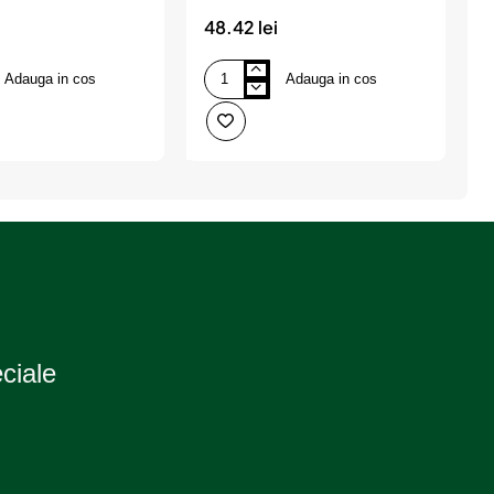
48.42 lei
3
Adauga in cos
Adauga in cos
Bec
B
12v
1
p21w
p
ultra
b
life
s
set
1
10
b
buc
n
osram
eciale