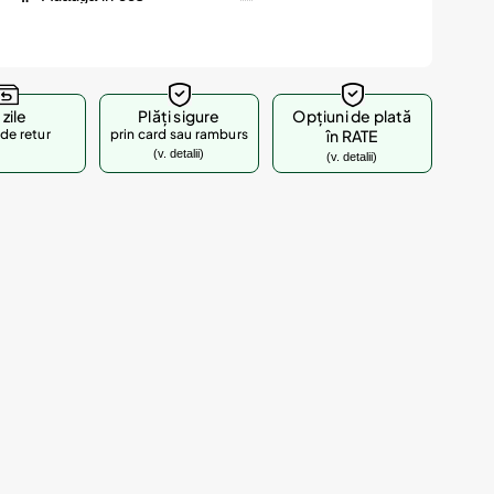
 zile
Plăți sigure
Opțiuni de plată
de retur
prin card sau ramburs
în RATE
(v. detalii)
(v. detalii)