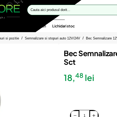
Cauta
aici
produsul
dorit...
te speciale
Oferte flash
Lichidari stoc
ri si pozitie
Semnalizare si stopuri auto 12V/24V
Bec Semnalizare 1
Bec Semnalizar
Sct
48
18,
lei