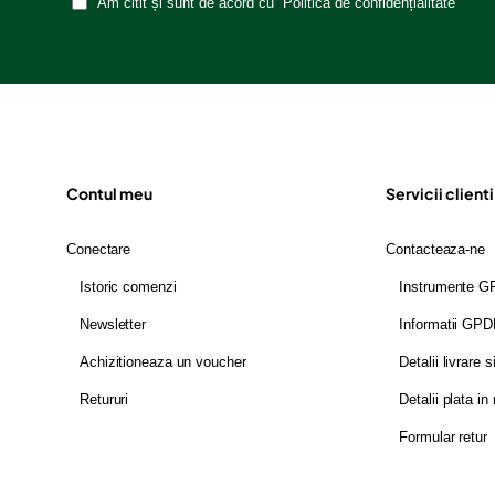
Am citit și sunt de acord cu
Politica de confidențialitate
Contul meu
Servicii clienti
Conectare
Contacteaza-ne
Istoric comenzi
Instrumente 
Newsletter
Informatii GP
Achizitioneaza un voucher
Detalii livrare s
Retururi
Detalii plata in 
Formular retur