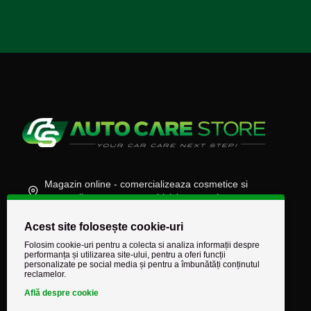
Magazin online - comercializeaza cosmetice si
accesorii auto, moto, atv, biciclete, camioane
(+40) 745 848 890
Acest site folosește cookie-uri
comenzi@autocarestore.ro
Folosim cookie-uri pentru a colecta si analiza informații despre
performanța și utilizarea site-ului, pentru a oferi funcții
personalizate pe social media și pentru a îmbunătăți conținutul
reclamelor.
Află despre cookie