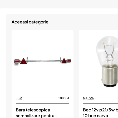
Aceeasi categorie
JBM
108004
NARVA
Bara telescopica
Bec 12v p21/5w b
semnalizare pentru
10 buc narva