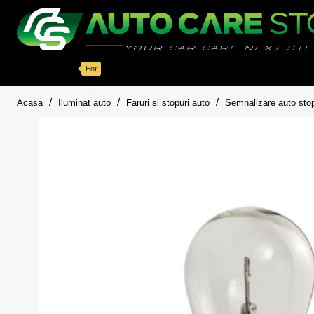
Categorii
Detailing auto
Accesorii
Pache
Hot
home
Acasa
Iluminat auto
Faruri si stopuri auto
Semnalizare auto stopu