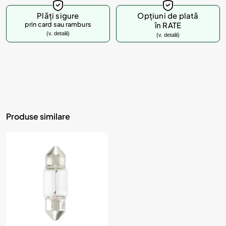
d
u
Plăți sigure
Opțiuni de plată
prin card sau ramburs
în RATE
s
(v. detalii)
(v. detalii)
u
l
?
Produse similare