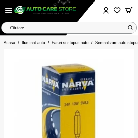
Căutare...
home
Acasa
Iluminat auto
Faruri si stopuri auto
Semnalizare auto stopuri