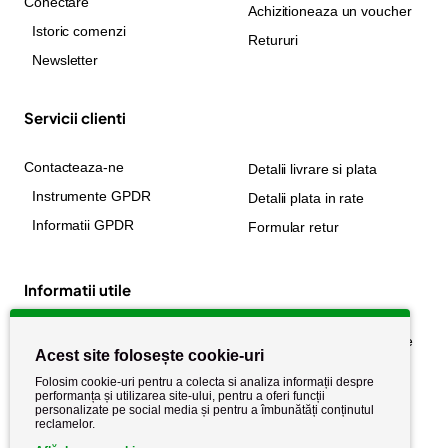
Conectare
Achizitioneaza un voucher
Istoric comenzi
Retururi
Newsletter
Servicii clienti
Contacteaza-ne
Detalii livrare si plata
Instrumente GPDR
Detalii plata in rate
Informatii GPDR
Formular retur
Informatii utile
Despre noi
Politica de confidențialitate
Acest site folosește cookie-uri
Stiri si noutati
Politica de retur
Folosim cookie-uri pentru a colecta si analiza informații despre
Politica de cookie
performanța și utilizarea site-ului, pentru a oferi funcții
Termeni si conditii
personalizate pe social media și pentru a îmbunătăți conținutul
reclamelor.