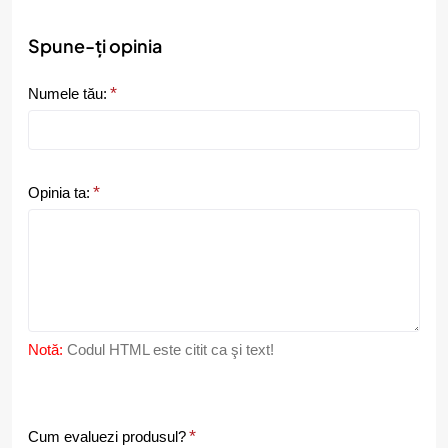
Spune-ți opinia
Numele tău:
Opinia ta:
Notă:
Codul HTML este citit ca şi text!
C
Cum evaluezi produsul?