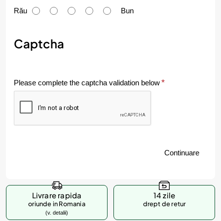
u
Rău
Bun
m
e
Captcha
v
a
Please complete the captcha validation below
l
u
e
z
Continuare
i
p
r
Livrare rapida
14 zile
o
oriunde in Romania
drept de retur
(v. detalii)