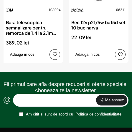
JBM
108004
NARVA
06311
Bara telescopica
Bec 12v p21/5w ba15d set
semnalizare pentru
10 buc narva
remorca de 1.4 la 2.1m
22.09 lei
jbm
389.02 lei
Adauga in cos
Adauga in cos
Fii primul care afla despre reduceri si oferte speciale
Aboneaza-te la newsletter
Ma abonez
Am citit și sunt de acord cu
Politica de confidențialitate