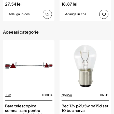
27.54 lei
18.87 lei
Adauga in cos
Adauga in cos
Aceeasi categorie
JBM
108004
NARVA
06311
Bara telescopica
Bec 12v p21/5w ba15d set
semnalizare pentru
10 buc narva