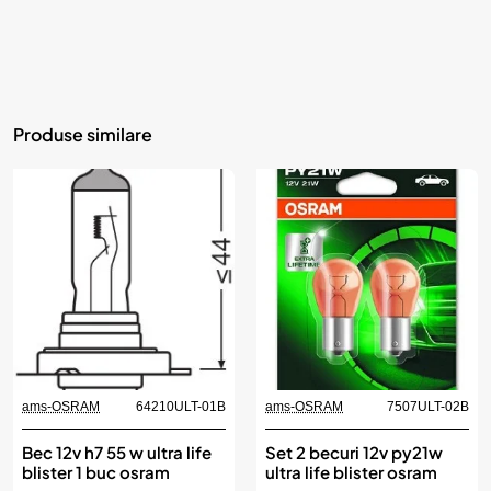
Produse similare
ams-OSRAM
64210ULT-01B
ams-OSRAM
7507ULT-02B
Bec 12v h7 55 w ultra life
Set 2 becuri 12v py21w
blister 1 buc osram
ultra life blister osram