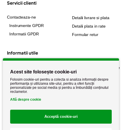
Servicii clienti
Contacteaza-ne
Detalii livrare si plata
Instrumente GPDR
Detalii plata in rate
Informatii GPDR
Formular retur
Informatii utile
Despre noi
Politica de confidențialitate
Acest site folosește cookie-uri
Stiri si noutati
Politica de retur
Folosim cookie-uri pentru a colecta si analiza informații despre
Politica de cookie
performanța și utilizarea site-ului, pentru a oferi funcții
Termeni si conditii
personalizate pe social media și pentru a îmbunătăți conținutul
reclamelor.
Află despre cookie
Acceptă cookie-uri