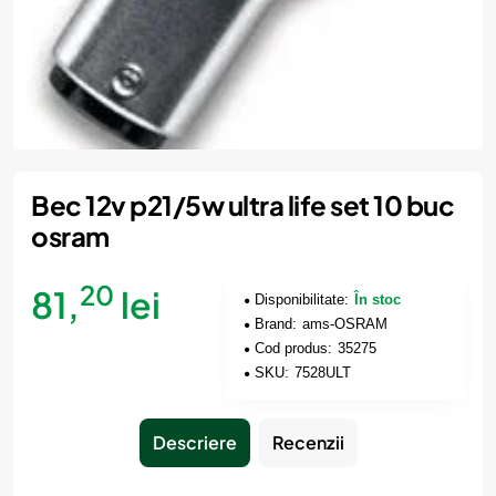
Bec 12v p21/5w ultra life set 10 buc
osram
20
81,
lei
Disponibilitate:
În stoc
Brand:
ams-OSRAM
Cod produs:
35275
SKU:
7528ULT
Descriere
Recenzii