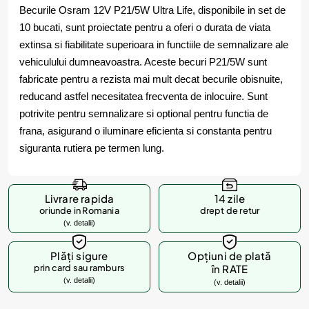
Becurile Osram 12V P21/5W Ultra Life, disponibile in set de
10 bucati, sunt proiectate pentru a oferi o durata de viata
extinsa si fiabilitate superioara in functiile de semnalizare ale
vehiculului dumneavoastra. Aceste becuri P21/5W sunt
fabricate pentru a rezista mai mult decat becurile obisnuite,
reducand astfel necesitatea frecventa de inlocuire. Sunt
potrivite pentru semnalizare si optional pentru functia de
frana, asigurand o iluminare eficienta si constanta pentru
siguranta rutiera pe termen lung.
Livrare rapida
14 zile
oriunde in Romania
drept de retur
(v. detalii)
Plăți sigure
Opțiuni de plată
prin card sau ramburs
în RATE
(v. detalii)
(v. detalii)