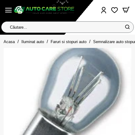
Căutare...
home
Acasa
Iluminat auto
Faruri si stopuri auto
Semnalizare auto stopuri