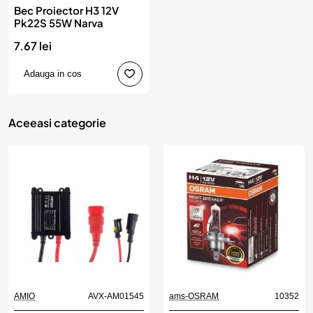
Bec Proiector H3 12V
Pk22S 55W Narva
7.67 lei
Adauga in cos
Aceeasi categorie
AMIO
AVX-AM01545
ams-OSRAM
10352