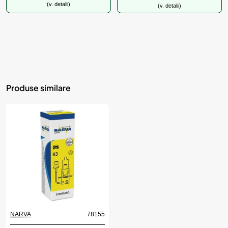
(v. detalii)
(v. detalii)
Produse similare
NARVA
78155