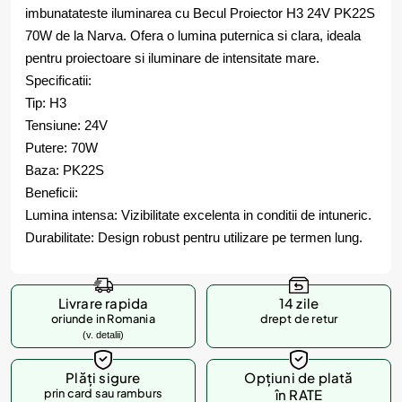
imbunatateste iluminarea cu Becul Proiector H3 24V PK22S
70W de la Narva. Ofera o lumina puternica si clara, ideala
pentru proiectoare si iluminare de intensitate mare.
Specificatii:
Tip: H3
Tensiune: 24V
Putere: 70W
Baza: PK22S
Beneficii:
Lumina intensa: Vizibilitate excelenta in conditii de intuneric.
Durabilitate: Design robust pentru utilizare pe termen lung.
Livrare rapida
14 zile
oriunde in Romania
drept de retur
(v. detalii)
Plăți sigure
Opțiuni de plată
prin card sau ramburs
în RATE