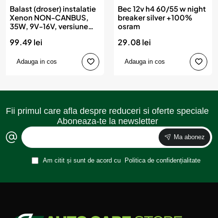
Balast (droser) instalatie
Bec 12v h4 60/55 w night
Xenon NON-CANBUS,
breaker silver +100%
35W, 9V-16V, versiune
osram
SLIM, AMIO
99.49 lei
29.08 lei
Adauga in cos
Adauga in cos
Fii primul care afla despre reduceri si oferte speciale
Aboneaza-te la newsletter
Ma abonez
Am citit și sunt de acord cu
Politica de confidențialitate