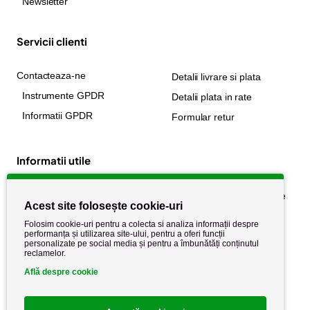
Newsletter
Servicii clienti
Contacteaza-ne
Detalii livrare si plata
Instrumente GPDR
Detalii plata in rate
Informatii GPDR
Formular retur
Informatii utile
Despre noi
Politica de confidențialitate
Acest site folosește cookie-uri
Stiri si noutati
Politica de retur
Folosim cookie-uri pentru a colecta si analiza informații despre
Politica de cookie
performanța și utilizarea site-ului, pentru a oferi funcții
Termeni si conditii
personalizate pe social media și pentru a îmbunătăți conținutul
reclamelor.
Află despre cookie