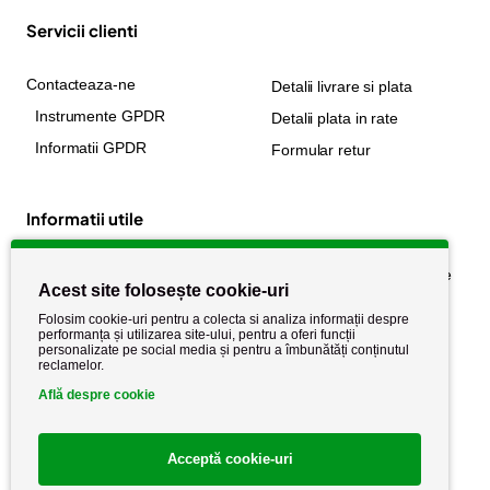
Servicii clienti
Contacteaza-ne
Detalii livrare si plata
Instrumente GPDR
Detalii plata in rate
Informatii GPDR
Formular retur
Informatii utile
Despre noi
Politica de confidențialitate
Acest site folosește cookie-uri
Stiri si noutati
Politica de retur
Folosim cookie-uri pentru a colecta si analiza informații despre
Politica de cookie
performanța și utilizarea site-ului, pentru a oferi funcții
Termeni si conditii
personalizate pe social media și pentru a îmbunătăți conținutul
reclamelor.
Află despre cookie
Acceptă cookie-uri