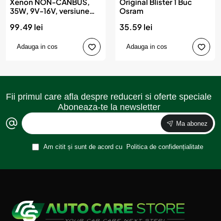
Xenon NON-CANBUS,
Original Blister 1 Buc
35W, 9V-16V, versiune
Osram
SLIM, AMIO
99.49 lei
35.59 lei
Adauga in cos
Adauga in cos
Fii primul care afla despre reduceri si oferte speciale
Aboneaza-te la newsletter
Ma abonez
Am citit și sunt de acord cu
Politica de confidențialitate