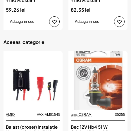
+150% osram
+150% osram
59.26 lei
82.35 lei
Adauga in cos
Adauga in cos
Aceeasi categorie
AMIO
AVX-AM01545
ams-OSRAM
35255
Balast (droser) instalatie
Bec 12V Hb4 51 W