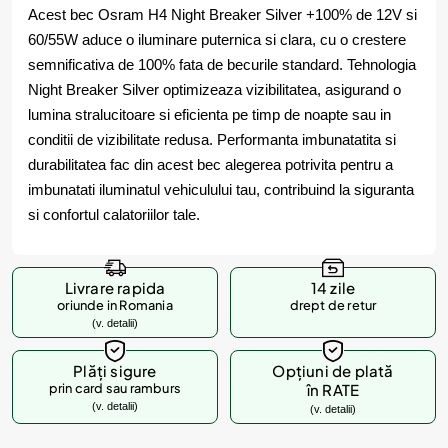
Acest bec Osram H4 Night Breaker Silver +100% de 12V si
60/55W aduce o iluminare puternica si clara, cu o crestere
semnificativa de 100% fata de becurile standard. Tehnologia
Night Breaker Silver optimizeaza vizibilitatea, asigurand o
lumina stralucitoare si eficienta pe timp de noapte sau in
conditii de vizibilitate redusa. Performanta imbunatatita si
durabilitatea fac din acest bec alegerea potrivita pentru a
imbunatati iluminatul vehiculului tau, contribuind la siguranta
si confortul calatoriilor tale.
Livrare rapida
14 zile
oriunde in Romania
drept de retur
(v. detalii)
Plăți sigure
Opțiuni de plată
prin card sau ramburs
în RATE
(v. detalii)
(v. detalii)