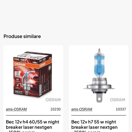
Produse similare
ams-OSRAM
10230
ams-OSRAM
10337
Bec 12v h4 60/55 w night
Bec 12v h7 55 w night
breaker laser nextgen
breaker laser nextgen