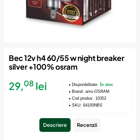
Bec 12v h4 60/55 w night breaker
silver +100% osram
08
29,
lei
Disponibilitate:
În stoc
Brand:
ams-OSRAM
Cod produs:
10352
SKU:
64193NBS
Descriere
Recenzii