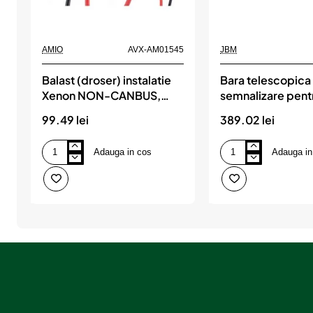
AMIO
AVX-AM01545
JBM
Balast (droser) instalatie
Bara telescopica
Xenon NON-CANBUS,
semnalizare pent
35W, 9V-16V, versiune
remorca de 1.4 la
99.49 lei
389.02 lei
SLIM, AMIO
jbm
Adauga in cos
Adauga in
Balast
Bara
(droser)
telescopica
instalatie
semnalizare
Xenon
pentru
NON-
remorca
CANBUS,
de
35W,
1.4
9V-
la
16V,
2.1m
versiune
jbm
SLIM,
AMIO