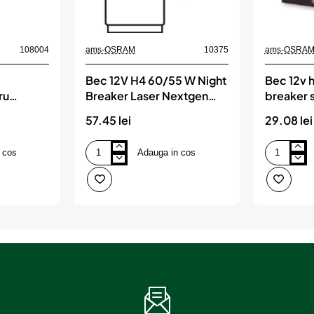
108004
ams-OSRAM
10375
ams-OSRA
Bec 12V H4 60/55 W Night
Bec 12v 
ru
Breaker Laser Nextgen
breaker 
 2.1m
+150% Blister 1 Buc Osram
osram
57.45 lei
29.08 lei
 cos
Adauga in cos
Bec
Bec
12V
12v
H4
h4
60/55
60/55
W
w
Night
night
Breaker
breaker
Laser
silver
Nextgen
+100%
+150%
osram
Blister
1
Buc
Osram