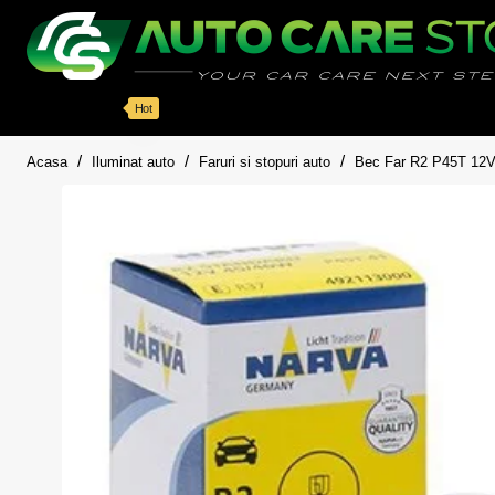
Categorii
Detailing auto
Accesorii
Pache
Hot
home
Acasa
Iluminat auto
Faruri si stopuri auto
Bec Far R2 P45T 12