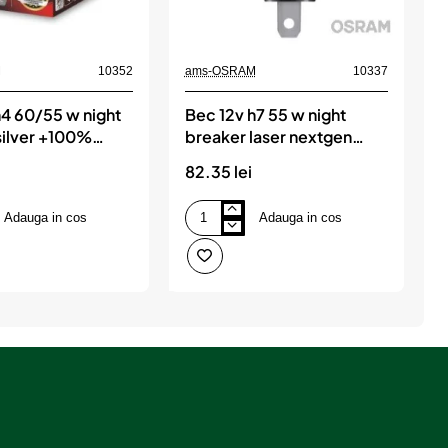
M
10352
ams-OSRAM
10337
a
h4 60/55 w night
Bec 12v h7 55 w night
B
silver +100%
breaker laser nextgen
B
+150% osram
82.35 lei
3
Adauga in cos
Adauga in cos
Bec
B
12v
1
h7
H
55
5
w
night
O
breaker
B
laser
1
nextgen
B
+150%
O
osram