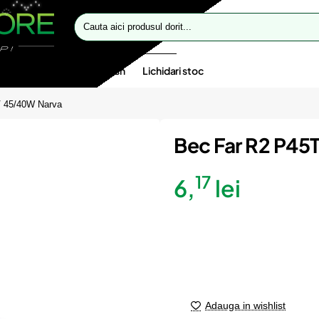
Cauta
aici
produsul
dorit...
te speciale
Oferte flash
Lichidari stoc
V 45/40W Narva
Bec Far R2 P45
17
6,
lei
Adauga in wishlist