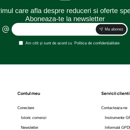
rimul care afla despre reduceri si oferte sp
Aboneaza-te la newsletter
Ma abonez
Am citit și sunt de acord cu
Politica de confidențialitate
Contul meu
Servicii clienti
Conectare
Contacteaza-ne
Istoric comenzi
Instrumente 
Newsletter
Informatii GP