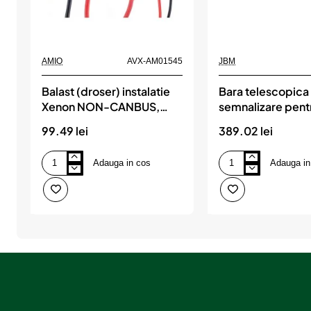
AMIO
AVX-AM01545
JBM
Balast (droser) instalatie
Bara telescopica
Xenon NON-CANBUS,
semnalizare pent
35W, 9V-16V, versiune
remorca de 1.4 la
99.49 lei
389.02 lei
SLIM, AMIO
jbm
Adauga in cos
Adauga in
Balast
Bara
(droser)
telescopica
instalatie
semnalizare
Xenon
pentru
NON-
remorca
CANBUS,
de
35W,
1.4
9V-
la
16V,
2.1m
versiune
jbm
SLIM,
AMIO