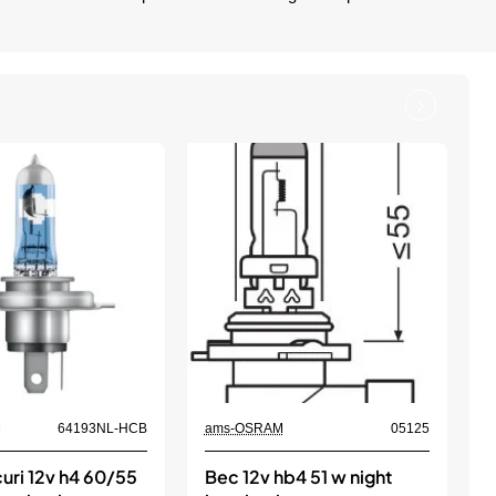
M
64193NL-HCB
ams-OSRAM
05125
a
uri 12v h4 60/55
Bec 12v hb4 51 w night
B