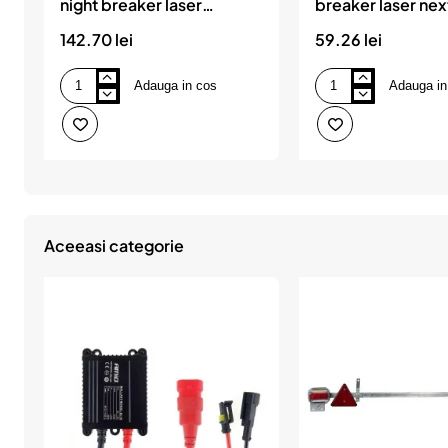
night breaker laser
breaker laser ne
nextgen +150% osram
+150% osram
142.70 lei
59.26 lei
Adauga in cos
Adauga in
Set
Bec
2
12v
becuri
h4
12v
60/55
h7
w
55
night
w
breaker
night
laser
breaker
nextgen
laser
+150%
Aceeasi categorie
nextgen
osram
+150%
osram