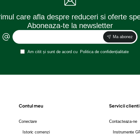
Osram
rimul care afla despre reduceri si oferte sp
Aboneaza-te la newsletter
Ma abonez
Am citit și sunt de acord cu
Politica de confidențialitate
Contul meu
Servicii clienti
Conectare
Contacteaza-ne
Istoric comenzi
Instrumente 