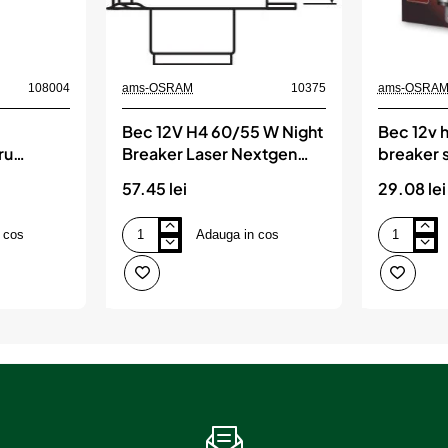
108004
ams-OSRAM
10375
ams-OSRA
Bec 12V H4 60/55 W Night
Bec 12v 
ru
Breaker Laser Nextgen
breaker 
 2.1m
+150% Blister 1 Buc Osram
osram
57.45 lei
29.08 lei
 cos
Adauga in cos
Bec
Bec
12V
12v
H4
h4
60/55
60/55
W
w
Night
night
Breaker
breaker
Laser
silver
Nextgen
+100%
+150%
osram
Blister
1
Buc