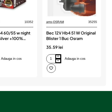
M
10352
ams-OSRAM
35255
h4 60/55 w night
Bec 12V Hb4 51 W Original
silver +100%
Blister 1 Buc Osram
1
35.59 lei
2
Adauga in cos
Adauga in cos
Bec
B
12V
1
Hb4
p
51
b
W
s
Original
1
Blister
b
1
n
Buc
Osram