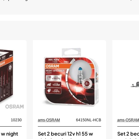
10230
ams-OSRAM
64150NL-HCB
ams-OSRA
 w night
Set 2 becuri 12v h1 55 w
Set 2 bec