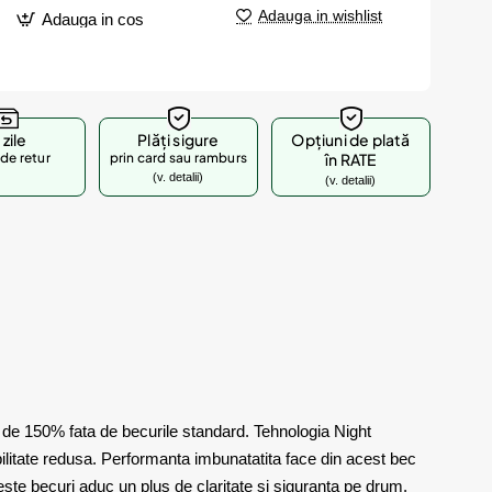
Adauga in wishlist
Adauga in cos
 zile
Plăți sigure
Opțiuni de plată
de retur
prin card sau ramburs
în RATE
(v. detalii)
(v. detalii)
e 150% fata de becurile standard. Tehnologia Night
bilitate redusa. Performanta imbunatatita face din acest bec
aceste becuri aduc un plus de claritate si siguranta pe drum.