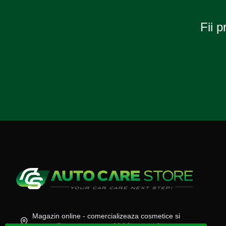
Fii p
Magazin online - comercializeaza cosmetice si
accesorii auto, moto, atv, biciclete, camioane