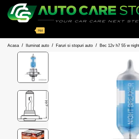
Categorii
Detailing auto
Accesorii
Pache
Hot
home
Acasa
Iluminat auto
Faruri si stopuri auto
Bec 12v h7 55 w nigh