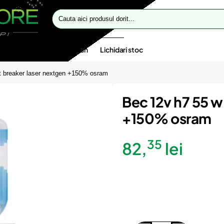
Cauta
aici
produsul
dorit...
te speciale
Oferte flash
Lichidari stoc
t breaker laser nextgen +150% osram
Bec 12v h7 55 w
+150% osram
35
82,
lei