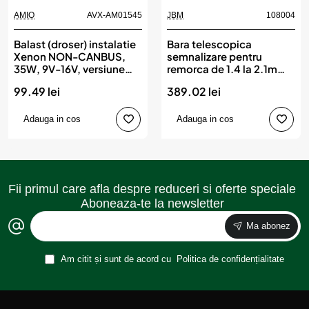
AMIO
AVX-AM01545
JBM
108004
Balast (droser) instalatie
Bara telescopica
Xenon NON-CANBUS,
semnalizare pentru
35W, 9V-16V, versiune
remorca de 1.4 la 2.1m
SLIM, AMIO
jbm
99.49 lei
389.02 lei
Adauga in cos
Adauga in cos
Fii primul care afla despre reduceri si oferte speciale
Aboneaza-te la newsletter
Ma abonez
Am citit și sunt de acord cu
Politica de confidențialitate