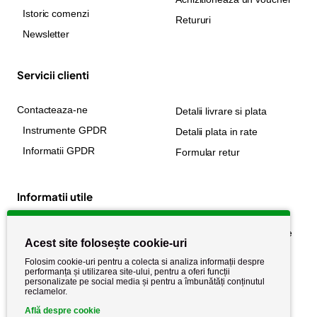
Istoric comenzi
Retururi
Newsletter
Servicii clienti
Contacteaza-ne
Detalii livrare si plata
Instrumente GPDR
Detalii plata in rate
Informatii GPDR
Formular retur
Informatii utile
Despre noi
Politica de confidențialitate
Acest site folosește cookie-uri
Stiri si noutati
Politica de retur
Folosim cookie-uri pentru a colecta si analiza informații despre
Politica de cookie
performanța și utilizarea site-ului, pentru a oferi funcții
Termeni si conditii
personalizate pe social media și pentru a îmbunătăți conținutul
reclamelor.
Află despre cookie