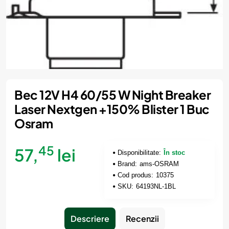
Bec 12V H4 60/55 W Night Breaker
Laser Nextgen +150% Blister 1 Buc
Osram
45
57,
lei
Disponibilitate:
În stoc
Brand:
ams-OSRAM
Cod produs:
10375
SKU:
64193NL-1BL
Descriere
Recenzii