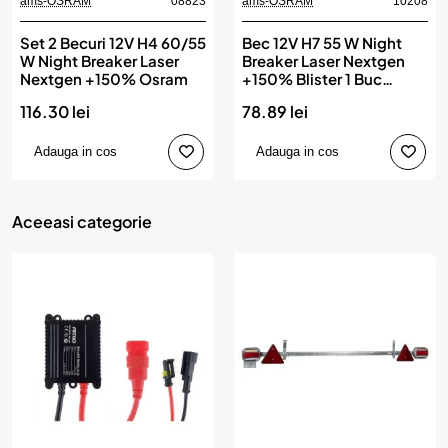
ams-OSRAM
08823
ams-OSRAM
10208
Set 2 Becuri 12V H4 60/55
Bec 12V H7 55 W Night
W Night Breaker Laser
Breaker Laser Nextgen
Nextgen +150% Osram
+150% Blister 1 Buc
Osram
116.30 lei
78.89 lei
Adauga in cos
Adauga in cos
Aceeasi categorie