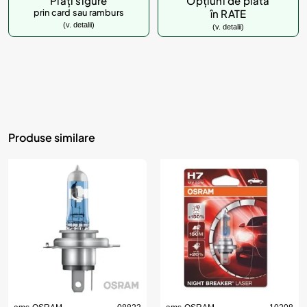
Plăți sigure
Opțiuni de plată
prin card sau ramburs
în RATE
(v. detalii)
(v. detalii)
Produse similare