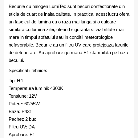
Becurile cu halogen LumiTec sunt becuri confectionate din
sticla de cuart de inalta calitate. In practica, acest lucru ofera
un fascicul de lumina cu o raza mai lunga si o culoare
similara cu lumina zilei, oferind siguranta si vizibilitate mai
mare in timpul sofatului sau in conditii meteorologice
nefavorabile. Becurile au un filtru UV care protejeaza farurile
de deteriorare. Au aprobare germana E1 stampilata pe baza
becului.
Specificatii tehnice:
Tip: H4
Temperatura luminii: 4300K
Tensiune: 12V
Putere: 60/55W
Baza: P43t
Pachet: 2 buc
Filtru UV: DA
Aprobare: E1