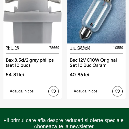
PHILIPS
78669
ams-OSRAM
10559
Bax 8.5d/2 grey philips
Bec 12V C10W Original
(set 10 buc)
Set 10 Buc Osram
54.81 lei
40.86 lei
Adauga in cos
Adauga in cos
Fii primul care afla despre reduceri si oferte speciale
Aboneaza-te la newsletter