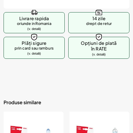
Livrare rapida
14 zile
oriunde in Romania
drept de retur
(v. detalii)
Plăți sigure
Opțiuni de plată
prin card sau ramburs
în RATE
(v. detalii)
(v. detalii)
Produse similare