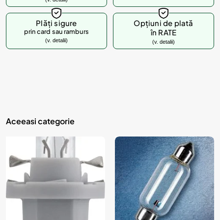
d
u
Plăți sigure
Opțiuni de plată
prin card sau ramburs
în RATE
s
(v. detalii)
(v. detalii)
u
l
?
Aceeasi categorie