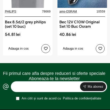
PHILIPS
78669
ams-OSRAM
10559
Bax 8.5d/2 grey philips
Bec 12V C10W Original
(set 10 buc)
Set 10 Buc Osram
54.81 lei
40.86 lei
Adauga in cos
Adauga in cos
Fii primul care afla despre reduceri si oferte speciale
Aboneaza-te la newsletter
Ma abonez
Am citit și sunt de acord cu
Politica de confidențialitate