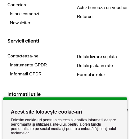
Conectare
Achizitioneaza un voucher
Istoric comenzi
Retururi
Newsletter
Servicii clienti
Contacteaza-ne
Detalii livrare si plata
Instrumente GPDR
Detalii plata in rate
Informatii GPDR
Formular retur
Informatii utile
Despre noi
Politica de confidențialitate
Acest site folosește cookie-uri
Stiri si noutati
Politica de retur
Folosim cookie-uri pentru a colecta si analiza informații despre
performanța și utilizarea site-ului, pentru a oferi funcții
Politica de cookie
Termeni si conditii
personalizate pe social media și pentru a îmbunătăți conținutul
reclamelor.