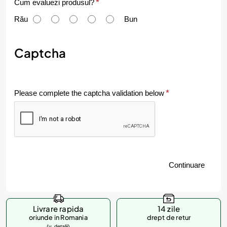
C
Cum evaluezi produsul?
u
Rău
Bun
m
e
Captcha
v
a
Please complete the captcha validation below
l
u
e
z
Continuare
i
p
r
Livrare rapida
14 zile
o
oriunde in Romania
drept de retur
(v. detalii)