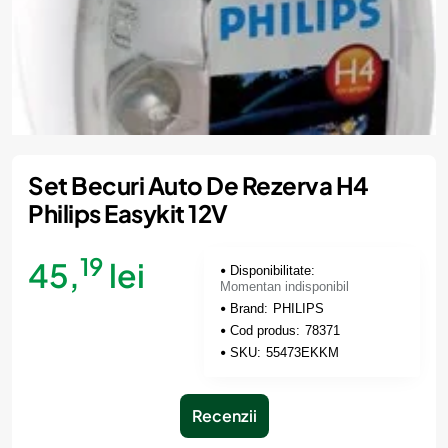
Momentan indisponibil
Set Becuri Auto De Rezerva H4
Philips Easykit 12V
19
45,
lei
Disponibilitate:
Momentan indisponibil
Brand:
PHILIPS
Cod produs:
78371
SKU:
55473EKKM
Recenzii