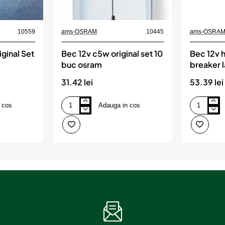
10559
ams-OSRAM
10445
ams-OSRA
ginal Set
Bec 12v c5w original set 10
Bec 12v h
buc osram
breaker 
+150% bl
31.42 lei
53.39 lei
 cos
Adauga in cos
Bec
Bec
12v
12v
c5w
h1
original
55
set
w
10
night
buc
breaker
osram
laser
nextgen
+150%
blister
1
buc
osram