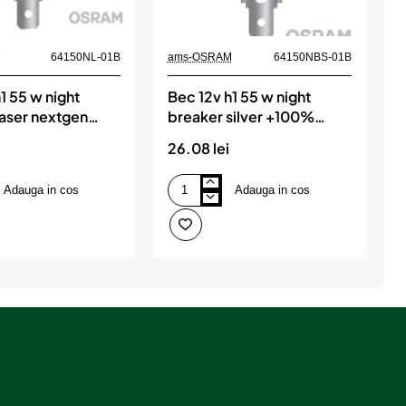
M
64150NL-01B
ams-OSRAM
64150NBS-01B
a
1 55 w night
Bec 12v h1 55 w night
B
laser nextgen
breaker silver +100%
ister 1 buc osram
blister 1 buc osram
26.08 lei
1
Adauga in cos
Adauga in cos
Bec
B
12v
1
h1
H
55
5
w
night
N
breaker
B
silver
S
+100%
blister
O
1
buc
osram