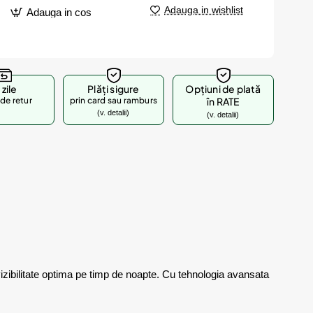
Adauga in wishlist
Adauga in cos
 zile
Plăți sigure
Opțiuni de plată
de retur
prin card sau ramburs
în RATE
(v. detalii)
(v. detalii)
izibilitate optima pe timp de noapte. Cu tehnologia avansata