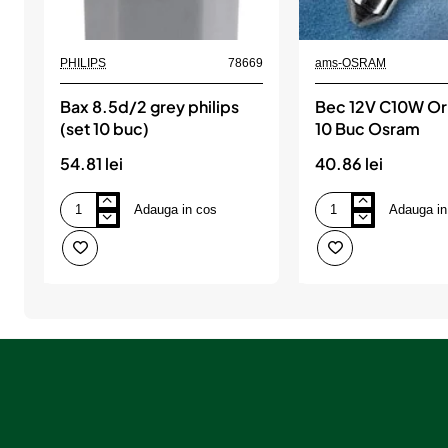
PHILIPS
78669
ams-OSRAM
Bax 8.5d/2 grey philips
Bec 12V C10W Ori
(set 10 buc)
10 Buc Osram
54.81 lei
40.86 lei
Adauga in cos
Adauga in
Bax
Bec
8.5d/2
12V
grey
C10W
philips
Original
(set
Set
10
10
buc)
Buc
Osram