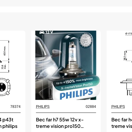
78374
PHILIPS
02884
PHILIPS
h4 p43t
Bec far h7 55w 12v x-
Bec far 
 philips
treme vision pro150
treme vi