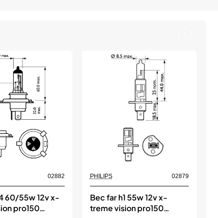
02882
PHILIPS
02879
P
h4 60/55w 12v x-
Bec far h1 55w 12v x-
S
sion pro150
treme vision pro150
x