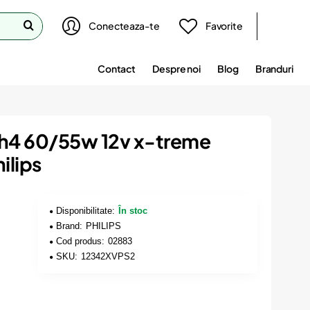
Conecteaza-te
Favorite
Contact
Despre noi
Blog
Branduri
r h4 60/55w 12v x-treme
ilips
Disponibilitate:
În stoc
Brand:
PHILIPS
Cod produs:
02883
SKU:
12342XVPS2