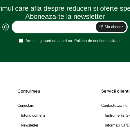
rimul care afla despre reduceri si oferte sp
Aboneaza-te la newsletter
Ma abonez
Am citit și sunt de acord cu
Politica de confidențialitate
Contul meu
Servicii clienti
Conectare
Contacteaza-ne
Istoric comenzi
Instrumente 
Newsletter
Informatii GP