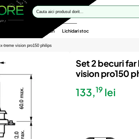
Cauta
aici
produsul
dorit...
te speciale
Oferte flash
Lichidari stoc
x-treme vision pro150 philips
Set 2 becuri fa
vision pro150 ph
19
133,
lei