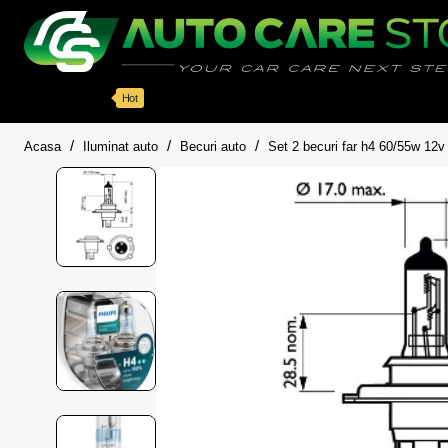
Categorii
Detailing auto
Accesorii
Pache
Hot
home
Acasa
Iluminat auto
Becuri auto
Set 2 becuri far h4 60/55w 12v 