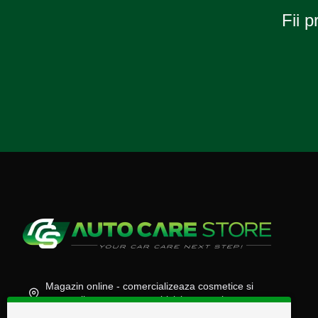
Fii p
Magazin online - comercializeaza cosmetice si
accesorii auto, moto, atv, biciclete, camioane