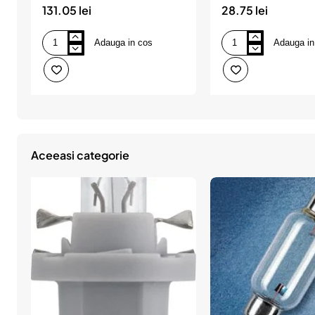
131.05 lei
28.75 lei
Adauga in cos
Adauga in
Set
Set
2
2
becuri
becuri
far
far
h7
h4
55w
p43t
12v
60/55w
vision
12v
plus
vision
philips
philips
Aceeasi categorie