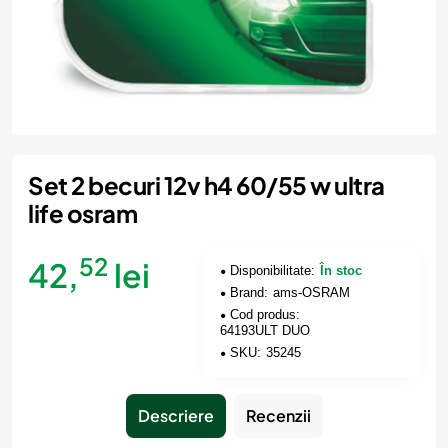
Set 2 becuri 12v h4 60/55 w ultra
life osram
52
42,
lei
Disponibilitate:
În stoc
Brand:
ams-OSRAM
Cod produs:
64193ULT DUO
SKU:
35245
Descriere
Recenzii