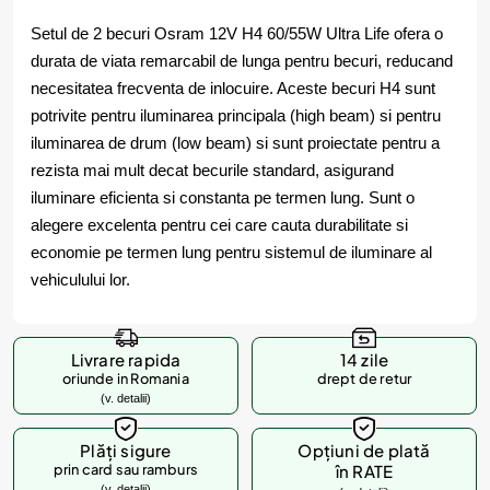
Setul de 2 becuri Osram 12V H4 60/55W Ultra Life ofera o
durata de viata remarcabil de lunga pentru becuri, reducand
necesitatea frecventa de inlocuire. Aceste becuri H4 sunt
potrivite pentru iluminarea principala (high beam) si pentru
iluminarea de drum (low beam) si sunt proiectate pentru a
rezista mai mult decat becurile standard, asigurand
iluminare eficienta si constanta pe termen lung. Sunt o
alegere excelenta pentru cei care cauta durabilitate si
economie pe termen lung pentru sistemul de iluminare al
vehiculului lor.
Livrare rapida
14 zile
oriunde in Romania
drept de retur
(v. detalii)
Plăți sigure
Opțiuni de plată
prin card sau ramburs
în RATE
(v. detalii)