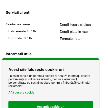
Servicii clienti
Contacteaza-ne
Detalii livrare si plata
Instrumente GPDR
Detalii plata in rate
Informatii GPDR
Formular retur
Informatii utile
Despre noi
Politica de confidențialitate
Acest site folosește cookie-uri
Stiri si noutati
Politica de retur
Folosim cookie-uri pentru a colecta si analiza informații despre
Politica de cookie
performanța și utilizarea site-ului, pentru a oferi funcții
Termeni si conditii
personalizate pe social media și pentru a îmbunătăți conținutul
reclamelor.
Află despre cookie
Acceptă cookie-uri