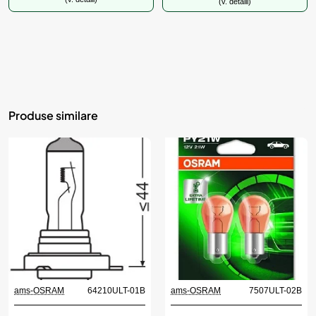
(v. detalii)
Produse similare
ams-OSRAM
64210ULT-01B
ams-OSRAM
7507ULT-02B