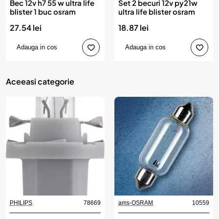
Bec 12v h7 55 w ultra life
Set 2 becuri 12v py21w
blister 1 buc osram
ultra life blister osram
27.54 lei
18.87 lei
Adauga in cos
Adauga in cos
Aceeasi categorie
PHILIPS
78669
ams-OSRAM
10559