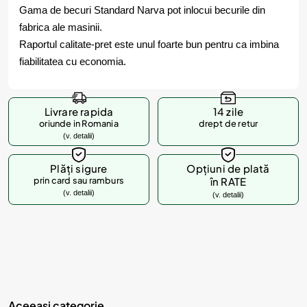
Gama de becuri Standard Narva pot inlocui becurile din
fabrica ale masinii.
Raportul calitate-pret este unul foarte bun pentru ca imbina
fiabilitatea cu economia.
Livrare rapida
14 zile
oriunde in Romania
drept de retur
(v. detalii)
Plăți sigure
Opțiuni de plată
prin card sau ramburs
în RATE
(v. detalii)
(v. detalii)
Aceeasi categorie