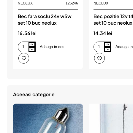
NEOLUX
126246
NEOLUX
Bec fara soclu 24v w5w
Bec pozitie 12v 
set 10 buc neolux
set 10 buc neolux
16.56 lei
14.34 lei
Adauga in cos
Adauga in
Bec
Bec
fara
pozitie
soclu
12v
24v
t4w
w5w
ba9s
set
set
10
10
buc
buc
neolux
neolux
Aceeasi categorie