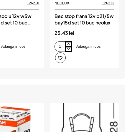
NEOLUX
126212
126218
Bec stop frana 12v p21/5w
 soclu 12v w5w
bay15d set 10 buc neolux
d set 10 buc
s
25.43 lei
1
Adauga in cos
Adauga in cos
Bec
B
stop
1
frana
w
12v
w
p21/5w
s
bay15d
1
set
b
10
n
buc
neolux