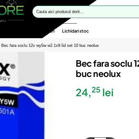
Cauta
aici
produsul
dorit...
te speciale
Oferte flash
Lichidari stoc
Bec fara soclu 12v wy5w w2.1x9.5d set 10 buc neolux
Bec fara soclu 
buc neolux
25
24,
lei