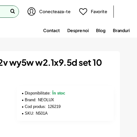
Conecteaza-te
Favorite
Contact
Despre noi
Blog
Branduri
12v wy5w w2.1x9.5d set 10
Disponibilitate:
În stoc
Brand:
NEOLUX
Cod produs:
126219
SKU:
N501A