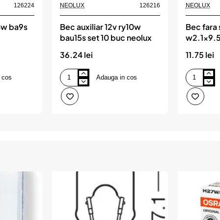
126224
NEOLUX
126216
NEOLUX
t4w ba9s
Bec auxiliar 12v ry10w
Bec fara
bau15s set 10 buc neolux
w2.1x9.5
neolux
36.24 lei
11.75 lei
 cos
Adauga in cos
Bec
Bec
auxiliar
fara
12v
soclu
ry10w
12v
bau15s
w5w
set
w2.1x9.5d
10
set
buc
10
neolux
buc
neolux