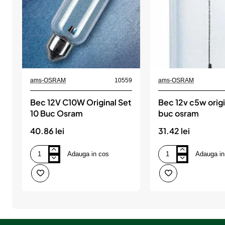
ams-OSRAM
10559
ams-OSRAM
Bec 12V C10W Original Set
Bec 12v c5w origi
10 Buc Osram
buc osram
40.86 lei
31.42 lei
Adauga in cos
Adauga in
Bec
Bec
12V
12v
C10W
c5w
Original
original
Set
set
10
10
Buc
buc
Osram
osram