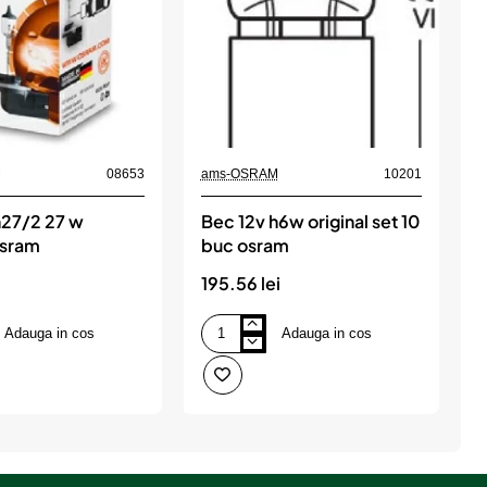
M
08653
ams-OSRAM
10201
a
h27/2 27 w
Bec 12v h6w original set 10
B
osram
buc osram
s
195.56 lei
6
Adauga in cos
Adauga in cos
Bec
B
12v
1
h6w
p
original
o
set
s
10
1
buc
b
osram
o