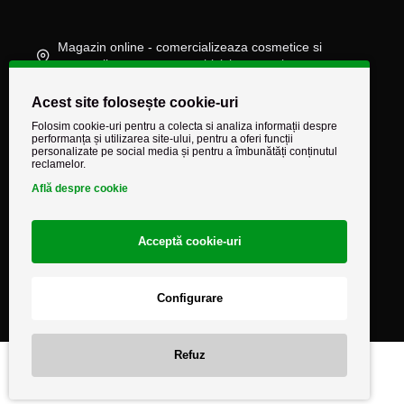
Magazin online - comercializeaza cosmetice si
accesorii auto, moto, atv, biciclete, camioane
(+40) 745 848 890
Acest site folosește cookie-uri
comenzi@autocarestore.ro
Folosim cookie-uri pentru a colecta si analiza informații despre
performanța și utilizarea site-ului, pentru a oferi funcții
personalizate pe social media și pentru a îmbunătăți conținutul
reclamelor.
Află despre cookie
Acceptă cookie-uri
Configurare
Refuz