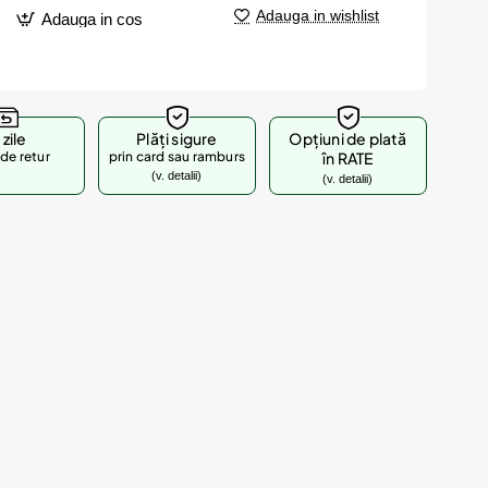
Adauga in wishlist
Adauga in cos
 zile
Plăți sigure
Opțiuni de plată
de retur
prin card sau ramburs
în RATE
(v. detalii)
(v. detalii)