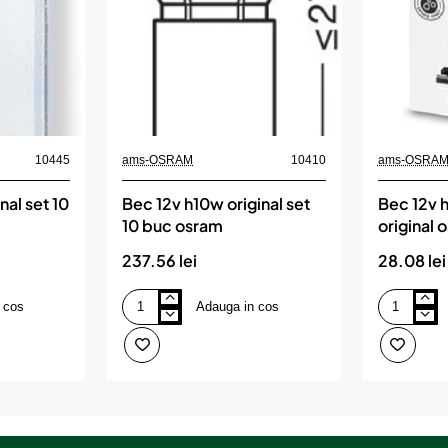
10445
ams-OSRAM
10410
ams-OSRA
nal set 10
Bec 12v h10w original set
Bec 12v 
10 buc osram
original 
237.56 lei
28.08 lei
 cos
Adauga in cos
Bec
Bec
12v
12v
h10w
h27/2
original
27
set
w
10
original
buc
osram
osram