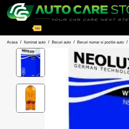
Categorii
Detailing auto
Accesorii
Pache
Hot
home
Acasa
Iluminat auto
Becuri auto
Becuri numar si pozitie auto