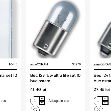
10445
ams-OSRAM
35270
ams-OSRA
nal set 10
Bec 12v r5w ultra life set 10
Bec 12v t
buc osram
buc osr
41.40 lei
27.45 lei
 cos
Adauga in cos
Bec
Bec
12v
12v
r5w
t4w