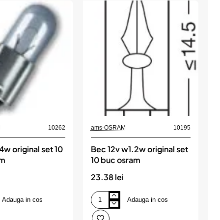
M
10262
ams-OSRAM
10195
a
4w original set 10
Bec 12v w1.2w original set
B
am
10 buc osram
23.38 lei
2
Adauga in cos
Adauga in cos
Bec
B
12v
1
w1.2w
w