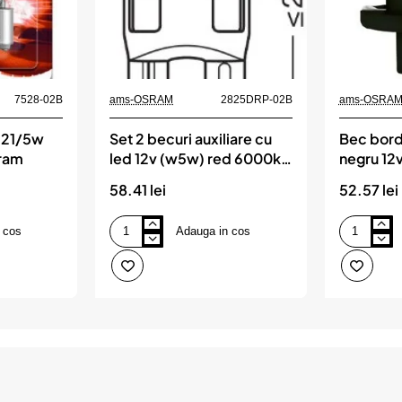
7528-02B
ams-OSRAM
2825DRP-02B
ams-OSRA
 p21/5w
Set 2 becuri auxiliare cu
Bec bord
sram
led 12v (w5w) red 6000k
negru 12v
bli osram
osram
58.41 lei
52.57 lei
 cos
Adauga in cos
Set
Bec
2
bord
becuri
bx8.4d
auxiliare
soclu
cu
negru
led
12v
12v
1.2w
(w5w)
set
red
10
6000k
buc
bli
osram
osram