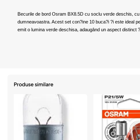
Becurile de bord Osram BX8.5D cu soclu verde deschis, cu te
dumneavoastra. Acest set con?ine 10 buca?i ?i este ideal pe
emit o lumina verde deschisa, adaugând un aspect distinct ?i st
Produse similare