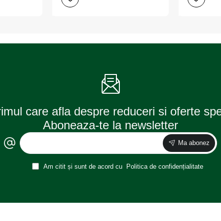
ultra
original
life
set
set
10
10
buc
buc
osram
osram
rimul care afla despre reduceri si oferte sp
Aboneaza-te la newsletter
Ma abonez
Am citit și sunt de acord cu
Politica de confidențialitate