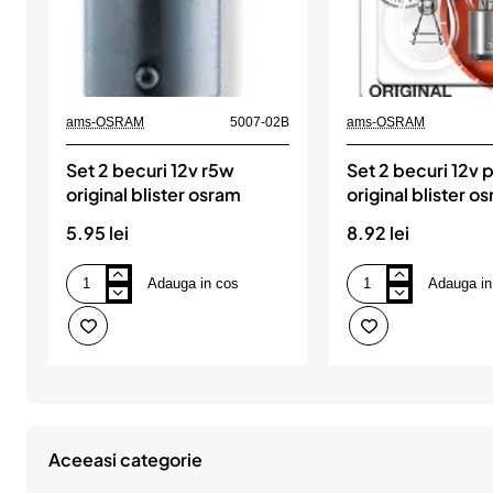
ams-OSRAM
5007-02B
ams-OSRAM
Set 2 becuri 12v r5w
Set 2 becuri 12v
original blister osram
original blister o
5.95 lei
8.92 lei
Adauga in cos
Adauga in
Set
Set
2
2
becuri
becuri
12v
12v
r5w
p21/5w
original
original
blister
blister
osram
osram
Aceeasi categorie