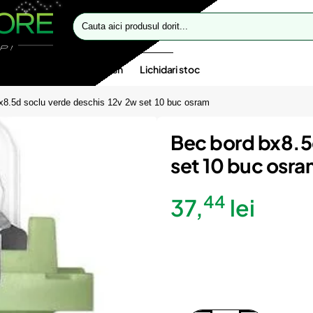
Cauta
aici
produsul
dorit...
te speciale
Oferte flash
Lichidari stoc
x8.5d soclu verde deschis 12v 2w set 10 buc osram
Bec bord bx8.5
set 10 buc osr
44
37,
lei