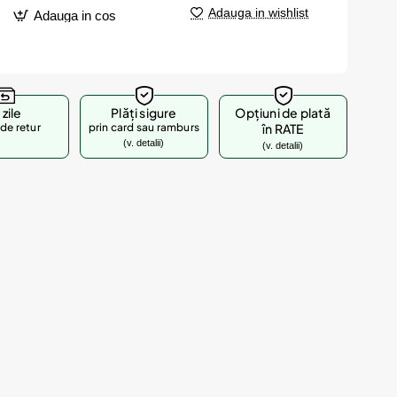
Adauga in wishlist
Adauga in cos
 zile
Plăți sigure
Opțiuni de plată
de retur
prin card sau ramburs
în RATE
(v. detalii)
(v. detalii)