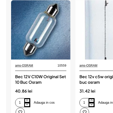
ams-OSRAM
10559
ams-OSRAM
Bec 12V C10W Original Set
Bec 12v c5w origi
10 Buc Osram
buc osram
40.86 lei
31.42 lei
Adauga in cos
Adauga in
Bec
Bec
12V
12v
C10W
c5w