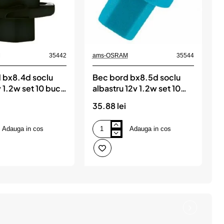
M
35442
ams-OSRAM
35544
a
 bx8.4d soclu
Bec bord bx8.5d soclu
 1.2w set 10 buc
albastru 12v 1.2w set 10
t
buc osram
35.88 lei
3
Adauga in cos
Adauga in cos
Bec
B
bord
c
bx8.5d
2
soclu
albastru
t
12v
p
1.2w
set
s
10
1
buc
b
osram
o