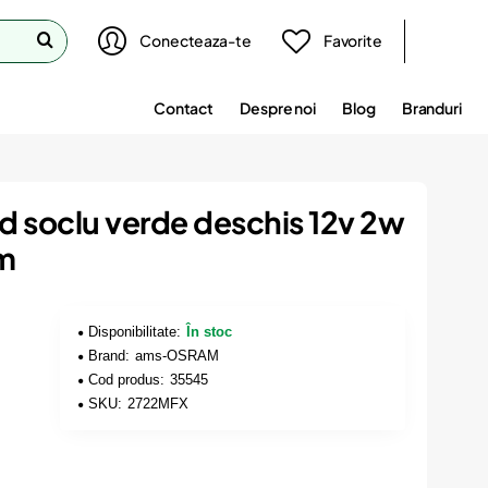
Conecteaza-te
Favorite
Contact
Despre noi
Blog
Branduri
d soclu verde deschis 12v 2w
am
Disponibilitate:
În stoc
Brand:
ams-OSRAM
Cod produs:
35545
SKU:
2722MFX