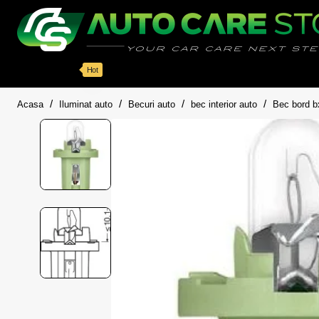
Categorii
Detailing auto
Accesorii
Pache
Hot
home
Acasa
Iluminat auto
Becuri auto
bec interior auto
Bec bord b