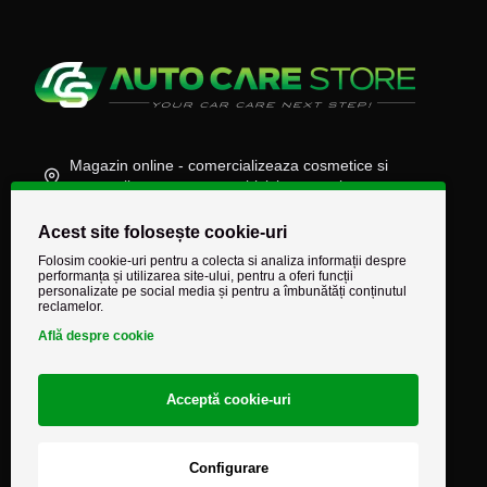
Magazin online - comercializeaza cosmetice si
accesorii auto, moto, atv, biciclete, camioane
(+40) 745 848 890
Acest site folosește cookie-uri
comenzi@autocarestore.ro
Folosim cookie-uri pentru a colecta si analiza informații despre
performanța și utilizarea site-ului, pentru a oferi funcții
personalizate pe social media și pentru a îmbunătăți conținutul
reclamelor.
Află despre cookie
Acceptă cookie-uri
Configurare