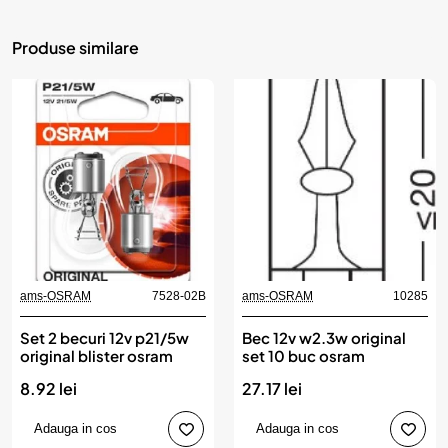
Produse similare
ams-OSRAM
7528-02B
ams-OSRAM
10285
Set 2 becuri 12v p21/5w
Bec 12v w2.3w original
original blister osram
set 10 buc osram
8.92 lei
27.17 lei
Adauga in cos
Adauga in cos