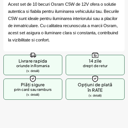
Acest set de 10 becuri Osram C5W de 12V ofera o solutie
autentica si fiabila pentru iluminarea vehiculului tau. Becurile
C5W sunt ideale pentru iluminarea interiorului sau a placilor
de inmatriculare. Cu calitatea recunoscuta a marcii Osram,
acest set asigura o iluminare clara si constanta, contribuind
la vizibilitate si confort.
Livrare rapida
14 zile
oriunde in Romania
drept de retur
(v. detalii)
Plăți sigure
Opțiuni de plată
prin card sau ramburs
în RATE
(v. detalii)
(v. detalii)