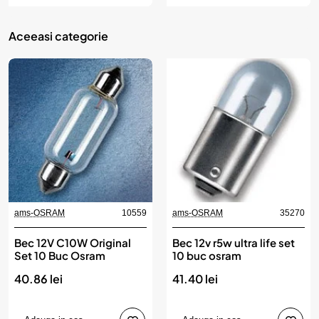
Aceeasi categorie
ams-OSRAM
10559
ams-OSRAM
35270
Bec 12V C10W Original
Bec 12v r5w ultra life set
Set 10 Buc Osram
10 buc osram
40.86 lei
41.40 lei