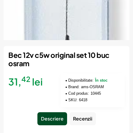
Bec 12v c5w original set 10 buc
osram
42
31,
lei
Disponibilitate:
În stoc
Brand:
ams-OSRAM
Cod produs:
10445
SKU:
6418
Descriere
Recenzii