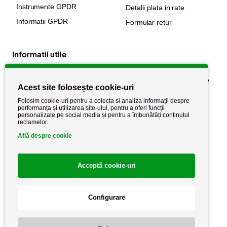
Instrumente GPDR
Detalii plata in rate
Informatii GPDR
Formular retur
Informatii utile
Despre noi
Politica de confidențialitate
Acest site folosește cookie-uri
Stiri si noutati
Politica de retur
Folosim cookie-uri pentru a colecta si analiza informații despre
Politica de cookie
performanța și utilizarea site-ului, pentru a oferi funcții
Termeni si conditii
personalizate pe social media și pentru a îmbunătăți conținutul
reclamelor.
Află despre cookie
Acceptă cookie-uri
Configurare
Copyright AutoCareStore.ro © 2026 Toate drepturile rezervate.