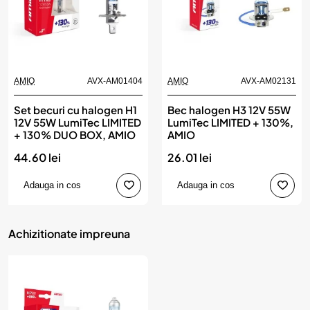
AMIO
AVX-AM01404
AMIO
AVX-AM02131
Set becuri cu halogen H1
Bec halogen H3 12V 55W
12V 55W LumiTec LIMITED
LumiTec LIMITED + 130%,
+ 130% DUO BOX, AMIO
AMIO
44.60 lei
26.01 lei
Adauga in cos
Adauga in cos
Achizitionate impreuna