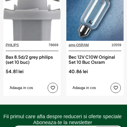
PHILIPS
78669
ams-OSRAM
10559
Bax 8.5d/2 grey philips
Bec 12V C10W Original
(set 10 buc)
Set 10 Buc Osram
54.81 lei
40.86 lei
Adauga in cos
Adauga in cos
Fii primul care afla despre reduceri si oferte speciale
Aboneaza-te la newsletter