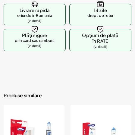
Livrare rapida
14 zile
oriunde in Romania
drept de retur
(v. detalii)
Plăți sigure
Opțiuni de plată
prin card sau ramburs
în RATE
(v. detalii)
(v. detalii)
Produse similare