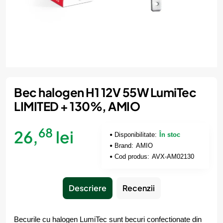
Bec halogen H1 12V 55W LumiTec
LIMITED + 130%, AMIO
68
26,
lei
Disponibilitate:
În stoc
Brand:
AMIO
Cod produs:
AVX-AM02130
Descriere
Recenzii
Becurile cu halogen LumiTec sunt becuri confectionate din