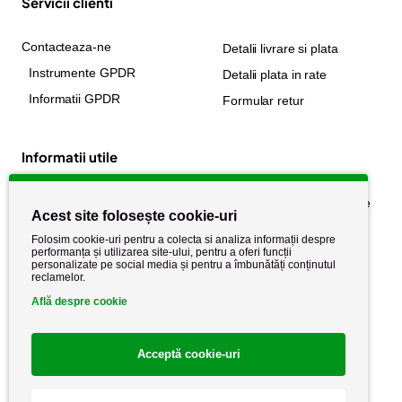
Servicii clienti
Contacteaza-ne
Detalii livrare si plata
Instrumente GPDR
Detalii plata in rate
Informatii GPDR
Formular retur
Informatii utile
Despre noi
Politica de confidențialitate
Acest site folosește cookie-uri
Stiri si noutati
Politica de retur
Folosim cookie-uri pentru a colecta si analiza informații despre
Politica de cookie
performanța și utilizarea site-ului, pentru a oferi funcții
Termeni si conditii
personalizate pe social media și pentru a îmbunătăți conținutul
reclamelor.
Află despre cookie
Acceptă cookie-uri