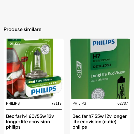
Produse similare
PHILIPS
78119
PHILIPS
02737
Bec far h4 60/55w 12v
Bec far h7 55w 12v longer
longer life ecovision
life ecovision (cutie)
philips
philips