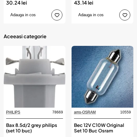
30.24 lei
43.14 lei
Adauga in cos
Adauga in cos
Aceeasi categorie
PHILIPS
78669
ams-OSRAM
10559
Bax 8.5d/2 grey philips
Bec 12V C10W Original
(set 10 buc)
Set 10 Buc Osram