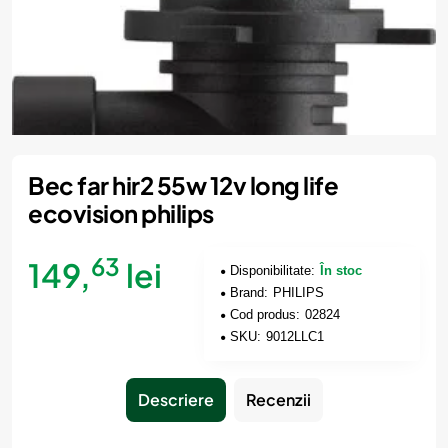
Bec far hir2 55w 12v long life
ecovision philips
63
149,
lei
Disponibilitate:
În stoc
Brand:
PHILIPS
Cod produs:
02824
SKU:
9012LLC1
Descriere
Recenzii