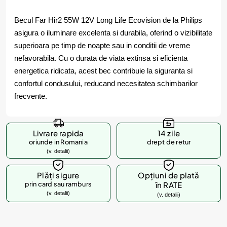
Becul Far Hir2 55W 12V Long Life Ecovision de la Philips
asigura o iluminare excelenta si durabila, oferind o vizibilitate
superioara pe timp de noapte sau in conditii de vreme
nefavorabila. Cu o durata de viata extinsa si eficienta
energetica ridicata, acest bec contribuie la siguranta si
confortul condusului, reducand necesitatea schimbarilor
frecvente.
Livrare rapida
14 zile
oriunde in Romania
drept de retur
(v. detalii)
Plăți sigure
Opțiuni de plată
prin card sau ramburs
în RATE
(v. detalii)
(v. detalii)