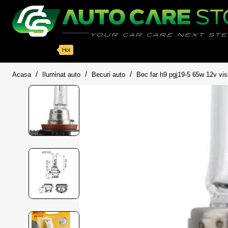
Categorii
Detailing auto
Accesorii
Pache
Hot
home
Acasa
Iluminat auto
Becuri auto
Bec far h9 pgj19-5 65w 12v visi