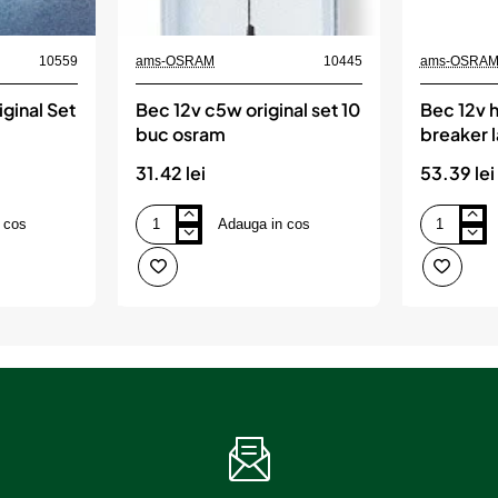
10559
ams-OSRAM
10445
ams-OSRA
ginal Set
Bec 12v c5w original set 10
Bec 12v h
buc osram
breaker 
+150% bl
31.42 lei
53.39 lei
 cos
Adauga in cos
Bec
Bec
12v
12v
c5w
h1
original
55
set
w
10
night
buc
breaker
osram
laser
nextgen
+150%
blister
1
buc
osram