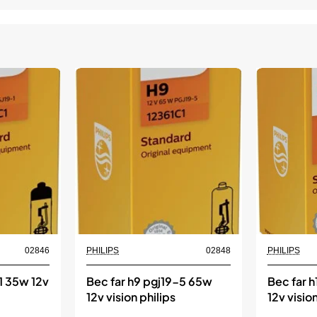
02846
PHILIPS
02848
PHILIPS
1 35w 12v
Bec far h9 pgj19-5 65w
Bec far 
12v vision philips
12v vision