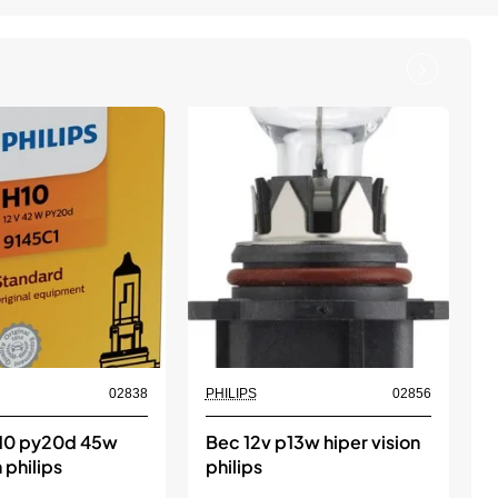
02838
PHILIPS
02856
P
h10 py20d 45w
Bec 12v p13w hiper vision
B
 philips
philips
w