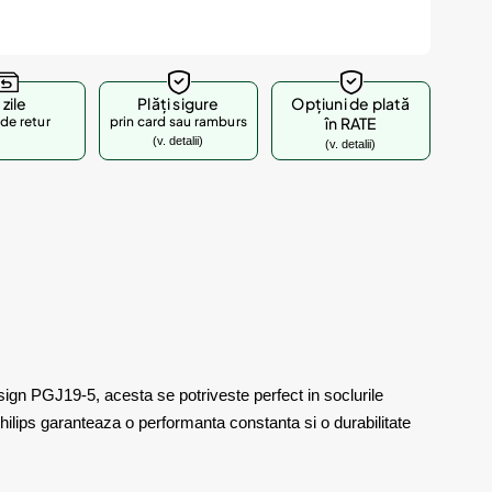
 zile
Plăți sigure
Opțiuni de plată
de retur
prin card sau ramburs
în RATE
(v. detalii)
(v. detalii)
sign PGJ19-5, acesta se potriveste perfect in soclurile
Philips garanteaza o performanta constanta si o durabilitate