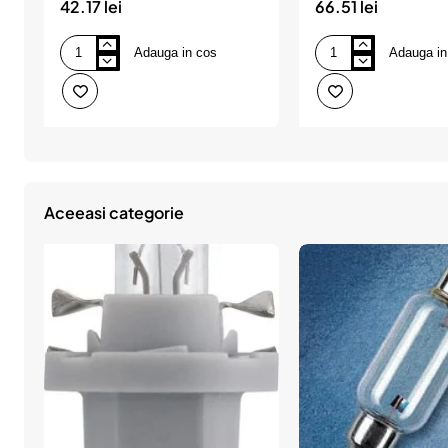
42.17 lei
66.51 lei
Adauga in cos
Adauga in
Bec
Bec
far
far
hb4
h8
12v
pgj19-
p22d
1
51w
35w
(cutie)
12v
vision
vision
philips
philips
Aceeasi categorie