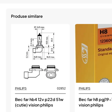
Produse similare
PHILIPS
02852
PHILIPS
Bec far hb4 12v p22d 51w
Bec far h8 pgj19-
(cutie) vision philips
vision philips