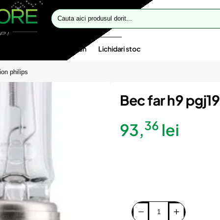
Cauta
aici
produsul
dorit...
te speciale
Oferte flash
Lichidari stoc
on philips
Bec far h9 pgj19
36
93,
lei