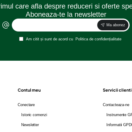
rimul care afla despre reduceri si oferte sp
Aboneaza-te la newsletter
Ma abonez
Am citit și sunt de acord cu
Politica de confidențialitate
Contul meu
Servicii clienti
Conectare
Contacteaza-ne
Istoric comenzi
Instrumente 
Newsletter
Informatii GP