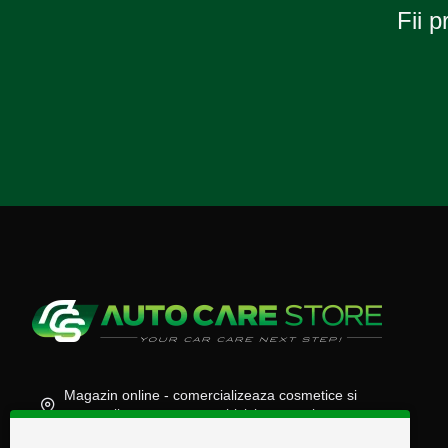
Fii p
Magazin online - comercializeaza cosmetice si
accesorii auto, moto, atv, biciclete, camioane