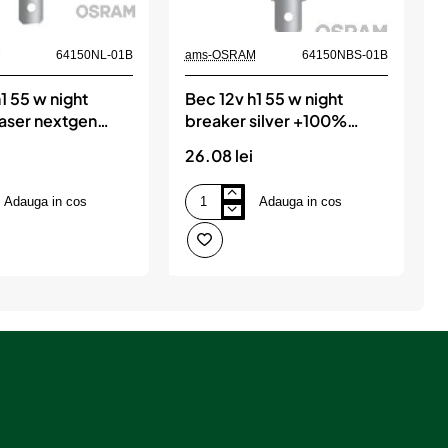
M
64150NL-01B
ams-OSRAM
64150NBS-01B
a
1 55 w night
Bec 12v h1 55 w night
B
laser nextgen
breaker silver +100%
ister 1 buc osram
blister 1 buc osram
26.08 lei
1
Adauga in cos
Adauga in cos
Bec
B
12v
1
h1
H
55
5
w
night
N
breaker
B
silver
S
+100%
blister
O
1
buc
osram