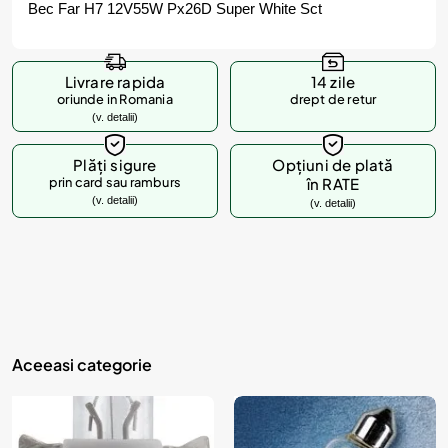
Bec Far H7 12V55W Px26D Super White Sct
Livrare rapida
14 zile
oriunde in Romania
drept de retur
(v. detalii)
Plăți sigure
Opțiuni de plată
prin card sau ramburs
în RATE
(v. detalii)
(v. detalii)
Aceeasi categorie