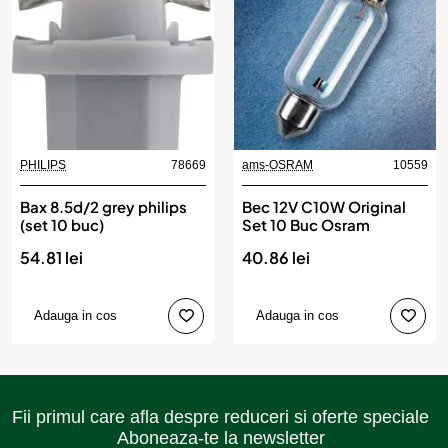
PHILIPS
78669
ams-OSRAM
10559
Bax 8.5d/2 grey philips
Bec 12V C10W Original
(set 10 buc)
Set 10 Buc Osram
54.81 lei
40.86 lei
Adauga in cos
Adauga in cos
Fii primul care afla despre reduceri si oferte speciale
Aboneaza-te la newsletter