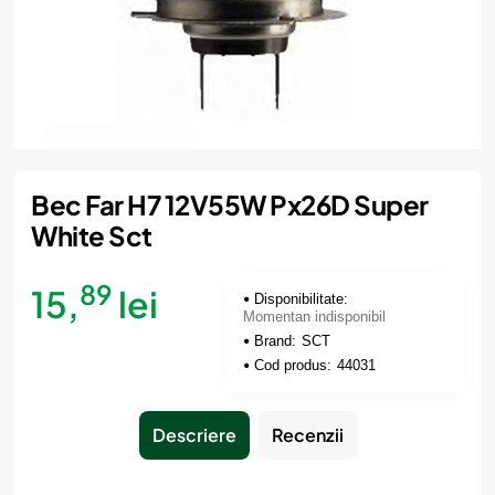
Momentan indisponibil
Bec Far H7 12V55W Px26D Super
White Sct
89
15,
lei
Disponibilitate:
Momentan indisponibil
Brand:
SCT
Cod produs:
44031
Descriere
Recenzii