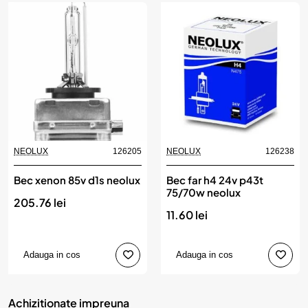
NEOLUX
126205
NEOLUX
126238
Bec xenon 85v d1s neolux
Bec far h4 24v p43t
75/70w neolux
205.76 lei
11.60 lei
Adauga in cos
Adauga in cos
Achizitionate impreuna