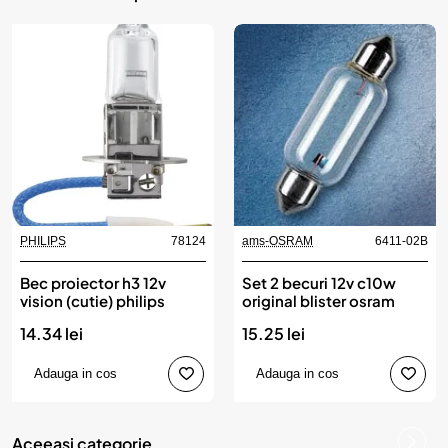
PHILIPS
78124
ams-OSRAM
6411-02B
Bec proiector h3 12v
Set 2 becuri 12v c10w
vision (cutie) philips
original blister osram
14.34 lei
15.25 lei
Adauga in cos
Adauga in cos
Aceeasi categorie