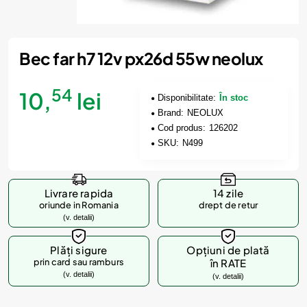
Bec far h7 12v px26d 55w neolux
54
10,
lei
Disponibilitate:
În stoc
Brand:
NEOLUX
Cod produs:
126202
SKU:
N499
Livrare rapida
14 zile
oriunde in Romania
drept de retur
(v. detalii)
Plăți sigure
Opțiuni de plată
prin card sau ramburs
în RATE
(v. detalii)
(v. detalii)