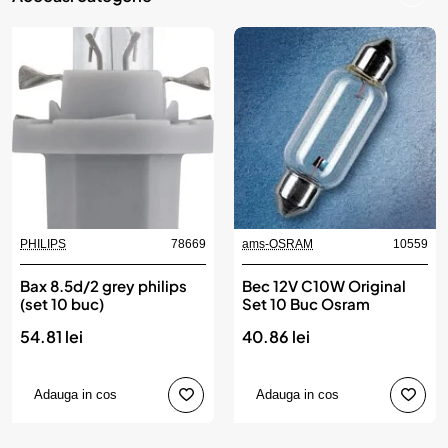
PHILIPS
78669
ams-OSRAM
10559
Bax 8.5d/2 grey philips
Bec 12V C10W Original
(set 10 buc)
Set 10 Buc Osram
54.81 lei
40.86 lei
Adauga in cos
Adauga in cos