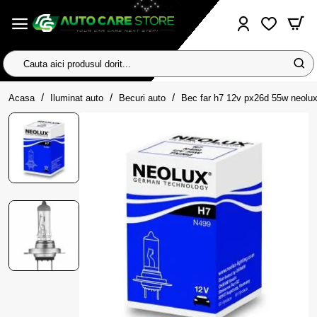
Cauta
aici
home
produsul
Acasa
Iluminat auto
Becuri auto
Bec far h7 12v px26d 55w neolu
dorit...