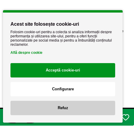
Informatii utile
Acest site folosește cookie-uri
Despre noi
Politica de confidențialitate
Folosim cookie-uri pentru a colecta si analiza informații despre
performanța și utilizarea site-ului, pentru a oferi funcții
Stiri si noutati
Politica de retur
personalizate pe social media și pentru a îmbunătăți conținutul
reclamelor.
Politica de cookie
Termeni si conditii
Află despre cookie
Acceptă cookie-uri
Configurare
Refuz
Copyright AutoCareStore.ro © 2026 Toate drepturile rezervate.
Adauga in cos