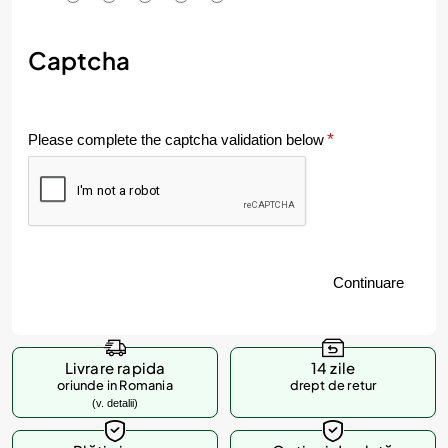
m
e
Captcha
v
a
Please complete the captcha validation below
l
u
e
z
Continuare
i
p
r
Livrare rapida
14 zile
o
oriunde in Romania
drept de retur
(v. detalii)
d