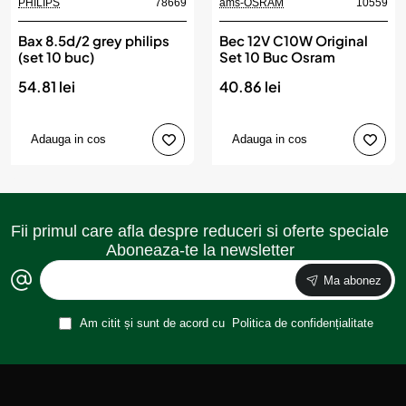
PHILIPS
78669
ams-OSRAM
10559
Bax 8.5d/2 grey philips
Bec 12V C10W Original
(set 10 buc)
Set 10 Buc Osram
54.81 lei
40.86 lei
Adauga in cos
Adauga in cos
Fii primul care afla despre reduceri si oferte speciale
Aboneaza-te la newsletter
Ma abonez
Am citit și sunt de acord cu
Politica de confidențialitate