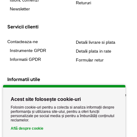
Istoric comenzi
Retururi
Newsletter
Servicii clienti
Contacteaza-ne
Detalii livrare si plata
Instrumente GPDR
Detalii plata in rate
Informatii GPDR
Formular retur
Informatii utile
Despre noi
Politica de confidențialitate
Acest site folosește cookie-uri
Stiri si noutati
Politica de retur
Folosim cookie-uri pentru a colecta si analiza informații despre
Politica de cookie
performanța și utilizarea site-ului, pentru a oferi funcții
Termeni si conditii
personalizate pe social media și pentru a îmbunătăți conținutul
reclamelor.
Află despre cookie