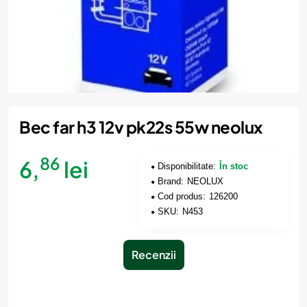
Nou
Bec far h3 12v pk22s 55w neolux
86
6,
lei
Disponibilitate:
În stoc
Brand:
NEOLUX
Cod produs:
126200
SKU:
N453
Recenzii