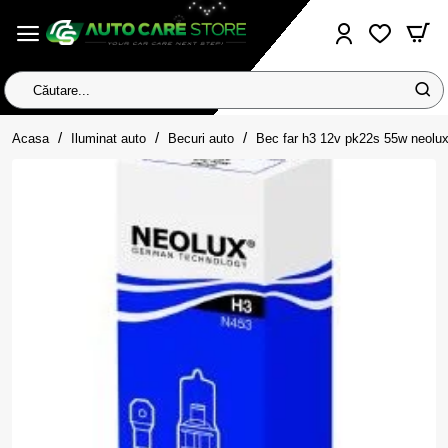
Căutare...
home
Acasa
Iluminat auto
Becuri auto
Bec far h3 12v pk22s 55w neolu