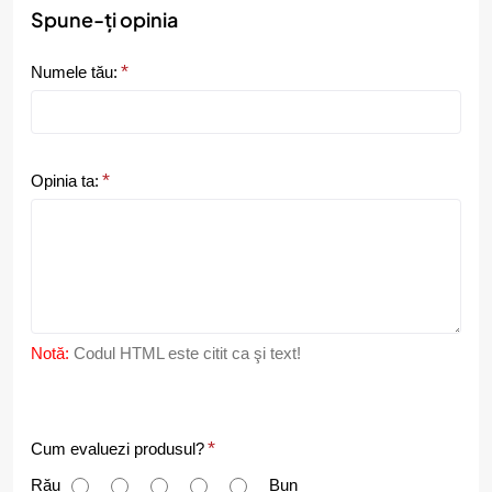
Spune-ți opinia
Numele tău:
Opinia ta:
Notă:
Codul HTML este citit ca şi text!
C
Cum evaluezi produsul?
u
Rău
Bun