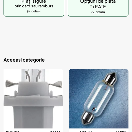
u
Plăți sigure
Opțiuni de plată
prin card sau ramburs
în RATE
s
(v. detalii)
(v. detalii)
u
l
?
Aceeasi categorie