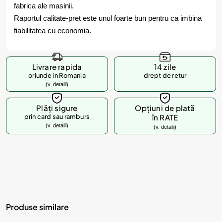
fabrica ale masinii.
Raportul calitate-pret este unul foarte bun pentru ca imbina
fiabilitatea cu economia.
Livrare rapida
14 zile
oriunde in Romania
drept de retur
(v. detalii)
Plăți sigure
Opțiuni de plată
prin card sau ramburs
în RATE
(v. detalii)
(v. detalii)
Produse similare