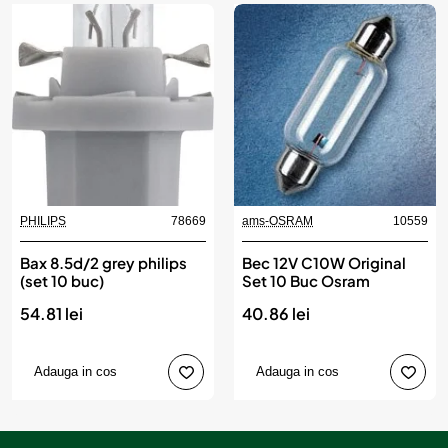
PHILIPS
78669
ams-OSRAM
10559
Bax 8.5d/2 grey philips
Bec 12V C10W Original
(set 10 buc)
Set 10 Buc Osram
54.81 lei
40.86 lei
Adauga in cos
Adauga in cos