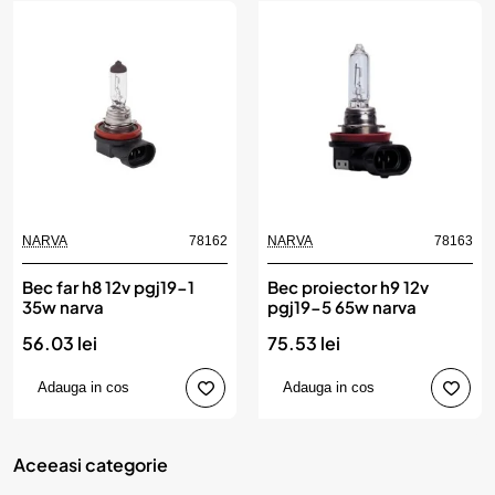
NARVA
78162
NARVA
78163
Bec far h8 12v pgj19-1
Bec proiector h9 12v
35w narva
pgj19-5 65w narva
56.03 lei
75.53 lei
Adauga in cos
Adauga in cos
Aceeasi categorie