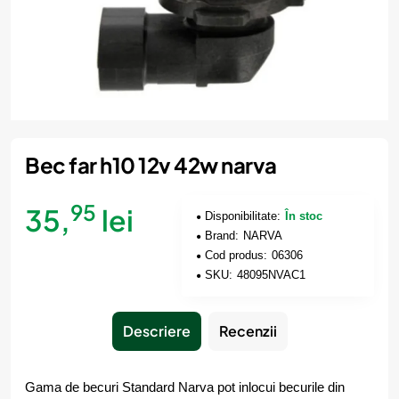
Bec far h10 12v 42w narva
95
35,
lei
Disponibilitate:
În stoc
Brand:
NARVA
Cod produs:
06306
SKU:
48095NVAC1
Descriere
Recenzii
Gama de becuri Standard Narva pot inlocui becurile din