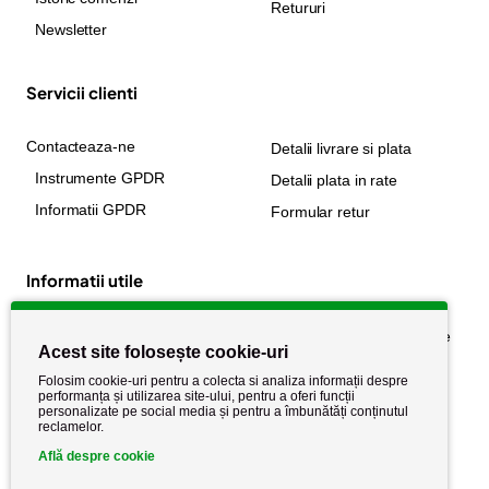
Retururi
Newsletter
Servicii clienti
Contacteaza-ne
Detalii livrare si plata
Instrumente GPDR
Detalii plata in rate
Informatii GPDR
Formular retur
Informatii utile
Despre noi
Politica de confidențialitate
Acest site folosește cookie-uri
Stiri si noutati
Politica de retur
Folosim cookie-uri pentru a colecta si analiza informații despre
Politica de cookie
performanța și utilizarea site-ului, pentru a oferi funcții
Termeni si conditii
personalizate pe social media și pentru a îmbunătăți conținutul
reclamelor.
Află despre cookie