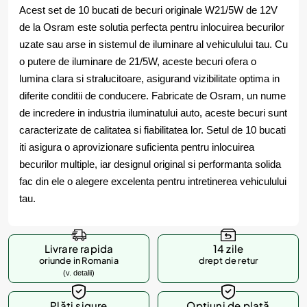
Acest set de 10 bucati de becuri originale W21/5W de 12V
de la Osram este solutia perfecta pentru inlocuirea becurilor
uzate sau arse in sistemul de iluminare al vehiculului tau. Cu
o putere de iluminare de 21/5W, aceste becuri ofera o
lumina clara si stralucitoare, asigurand vizibilitate optima in
diferite conditii de conducere. Fabricate de Osram, un nume
de incredere in industria iluminatului auto, aceste becuri sunt
caracterizate de calitatea si fiabilitatea lor. Setul de 10 bucati
iti asigura o aprovizionare suficienta pentru inlocuirea
becurilor multiple, iar designul original si performanta solida
fac din ele o alegere excelenta pentru intretinerea vehiculului
tau.
Livrare rapida
14 zile
oriunde in Romania
drept de retur
(v. detalii)
Plăți sigure
Opțiuni de plată