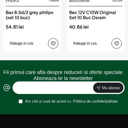
PHILIPS
78669
ams-OSRAM
10559
Bax 8.5d/2 grey philips
Bec 12V C10W Original
(set 10 buc)
Set 10 Buc Osram
54.81 lei
40.86 lei
Adauga in cos
Adauga in cos
Fii primul care afla despre reduceri si oferte speciale
Aboneaza-te la newsletter
Ma abonez
Am citit și sunt de acord cu
Politica de confidențialitate