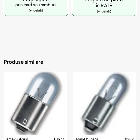
prin card sau ramburs
în RATE
(v. detalii)
(v. detalii)
Produse similare
ams-OSRAM
10677
ams-OSRAM
10262