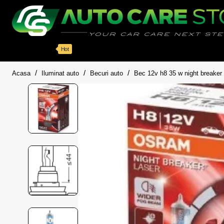
Categorii
Detailing auto
Accesorii
Pache
Hot
home
Acasa
Iluminat auto
Becuri auto
Bec 12v h8 35 w night breake