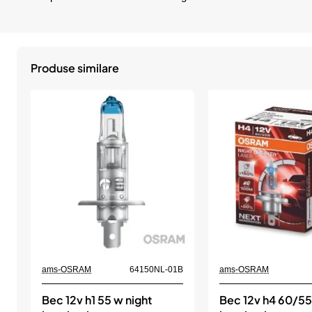
Produse similare
ams-OSRAM
64150NL-01B
ams-OSRAM
Bec 12v h1 55 w night
Bec 12v h4 60/55