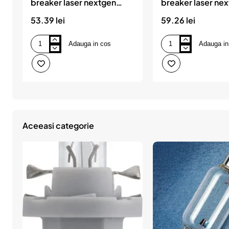
breaker laser nextgen
breaker laser ne
+150% blister 1 buc osram
+150% osram
53.39 lei
59.26 lei
Adauga in cos
Adauga in
Bec
Bec
12v
12v
h1
h4
55
60/55
w
w
night
night
breaker
breaker
laser
laser
nextgen
nextgen
+150%
+150%
Aceeasi categorie
blister
osram
1
buc
osram