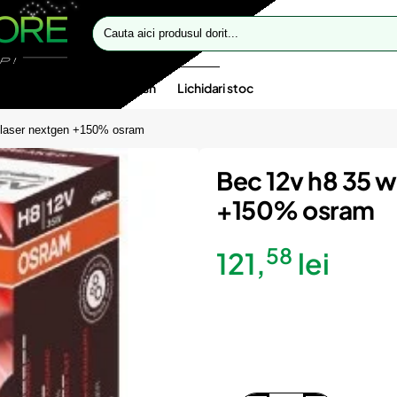
Cauta
aici
produsul
dorit...
te speciale
Oferte flash
Lichidari stoc
r laser nextgen +150% osram
Bec 12v h8 35 w
+150% osram
58
121,
lei