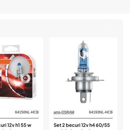
M
64150NL-HCB
ams-OSRAM
64193NL-HCB
a
uri 12v h1 55 w
Set 2 becuri 12v h4 60/55
S