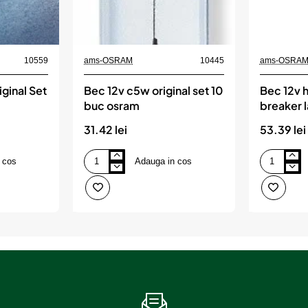
10559
ams-OSRAM
10445
ams-OSRA
ginal Set
Bec 12v c5w original set 10
Bec 12v h
buc osram
breaker 
+150% bl
31.42 lei
53.39 lei
 cos
Adauga in cos
Bec
Bec
12v
12v
c5w
h1
original
55
set
w
10
night
buc
breaker
osram
laser
nextgen
+150%
blister
1
buc