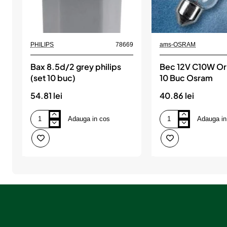
PHILIPS
78669
ams-OSRAM
Bax 8.5d/2 grey philips
Bec 12V C10W Ori
(set 10 buc)
10 Buc Osram
54.81 lei
40.86 lei
Adauga in cos
Adauga in
Bax
Bec
8.5d/2
12V
grey
C10W
philips
Original
(set
Set
10
10
buc)
Buc
Osram