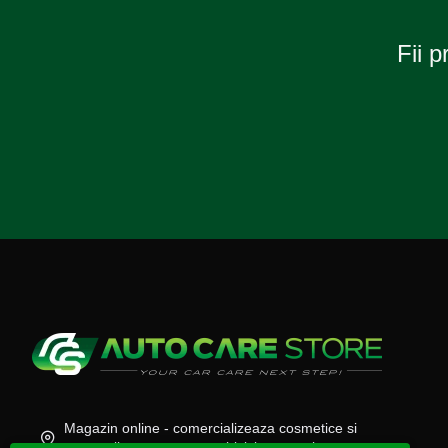
Fii p
Magazin online - comercializeaza cosmetice si
accesorii auto, moto, atv, biciclete, camioane