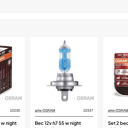
10230
ams-OSRAM
10337
ams-OSRA
 w night
Bec 12v h7 55 w night
Set 2 bec