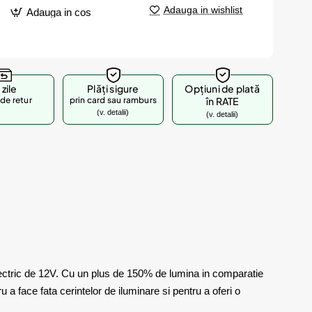
Adauga in wishlist
Adauga in cos
 zile
Plăți sigure
Opțiuni de plată
de retur
prin card sau ramburs
în RATE
(v. detalii)
(v. detalii)
ctric de 12V. Cu un plus de 150% de lumina in comparatie
 a face fata cerintelor de iluminare si pentru a oferi o