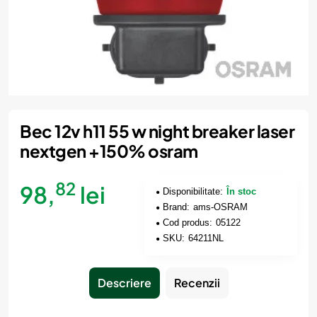
Bec 12v h11 55 w night breaker laser
nextgen +150% osram
82
98,
lei
Disponibilitate:
În stoc
Brand:
ams-OSRAM
Cod produs:
05122
SKU:
64211NL
Descriere
Recenzii