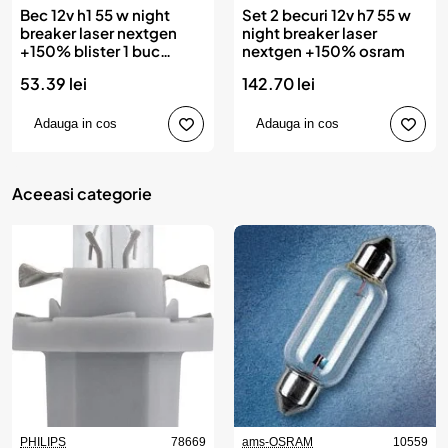
Bec 12v h1 55 w night
Set 2 becuri 12v h7 55 w
breaker laser nextgen
night breaker laser
+150% blister 1 buc
nextgen +150% osram
osram
53.39 lei
142.70 lei
Adauga in cos
Adauga in cos
Aceeasi categorie
PHILIPS
78669
ams-OSRAM
10559