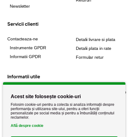
Retururi
Newsletter
Servicii clienti
Contacteaza-ne
Detalii livrare si plata
Instrumente GPDR
Detalii plata in rate
Informatii GPDR
Formular retur
Informatii utile
Despre noi
Politica de confidențialitate
Acest site folosește cookie-uri
Stiri si noutati
Politica de retur
Folosim cookie-uri pentru a colecta si analiza informații despre
Politica de cookie
performanța și utilizarea site-ului, pentru a oferi funcții
Termeni si conditii
personalizate pe social media și pentru a îmbunătăți conținutul
reclamelor.
Află despre cookie