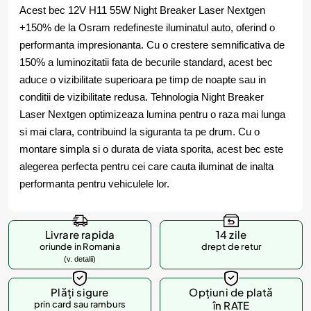
Acest bec 12V H11 55W Night Breaker Laser Nextgen
+150% de la Osram redefineste iluminatul auto, oferind o
performanta impresionanta. Cu o crestere semnificativa de
150% a luminozitatii fata de becurile standard, acest bec
aduce o vizibilitate superioara pe timp de noapte sau in
conditii de vizibilitate redusa. Tehnologia Night Breaker
Laser Nextgen optimizeaza lumina pentru o raza mai lunga
si mai clara, contribuind la siguranta ta pe drum. Cu o
montare simpla si o durata de viata sporita, acest bec este
alegerea perfecta pentru cei care cauta iluminat de inalta
performanta pentru vehiculele lor.
Livrare rapida
14 zile
oriunde in Romania
drept de retur
(v. detalii)
Plăți sigure
Opțiuni de plată
prin card sau ramburs
în RATE