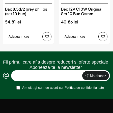
Bax 8.5d/2 grey philips
Bec 12V C10W Original
(set 10 buc)
Set 10 Buc Osram
54.81 lei
40.86 lei
Adauga in cos
Adauga in cos
Fii primul care afla despre reduceri si oferte speciale
Aboneaza-te la newsletter
Ma abonez
Am citit și sunt de acord cu
Politica de confidențialitate