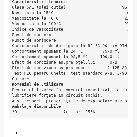
Caracteristici tehnice:
Clasa SAE (ulei cutie)                       VG 220
Densitate la 15°C                              0,85
Vâscozitate la 40°C                           220 m
Vâscozitate la 100°C                          27,7 
Indice de vâscozitate                          162 
Punct de curgere                                -42
Punct de aprindere                              235
Caracteristici de demulgare la 82 °C 20 min DIN ISO
Comportament spumant la 24 °C        75/0 ml       
Comportament spumant la 93,5 °C     100/0 ml       
Efect de coroziune asupra oțelului      0-B        
Efect de coroziune asupra cuprului     1-125 A3    
Test FZG pentru unelte, test standard A/8, 3/90 Niv
Culoare                                            
Domeniul de utilizare 
Pentru utilizarea în domeniul industrial, la rulmen
lubrifiere forţată în circuit închis.  
A se respecta prescripţiile de exploatare ale produ
Ambalaje disponibile
20 L                 Art. nr. 3566