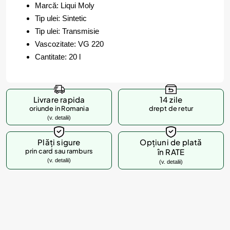
Marcă: Liqui Moly
Tip ulei: Sintetic
Tip ulei: Transmisie
Vascozitate: VG 220
Cantitate: 20 l
Livrare rapida
14 zile
oriunde in Romania
drept de retur
(v. detalii)
Plăți sigure
Opțiuni de plată
prin card sau ramburs
în RATE
(v. detalii)
(v. detalii)