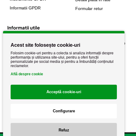
Informatii GPDR
Formular retur
Informatii utile
Despre noi
Politica de confidențialitate
Acest site folosește cookie-uri
Stiri si noutati
Politica de retur
Folosim cookie-uri pentru a colecta si analiza informații despre
performanța și utilizarea site-ului, pentru a oferi funcții
Politica de cookie
Termeni si conditii
personalizate pe social media și pentru a îmbunătăți conținutul
reclamelor.
Află despre cookie
Acceptă cookie-uri
Configurare
Copyright AutoCareStore.ro © 2026 Toate drepturile rezervate.
Refuz