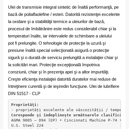
Ulei de transmisie integral sintetic de înaltă performanţă, pe
bază de polialfaolefine / esteri. Datorită rezistenţei excelente
la oxidare şi a stabilităţii termice a uleiurilor de bază,
procesul de îmbătrânire este redus considerabil chiar şi la
temperaturi înalte, iar intervalele de schimbare a uleiului
pot fi prelungite. O tehnologie de protecţie la uzură şi
presiune înaltă special selecţionată asigură o protecţie
sigură şi o durată de serviciu prelungită a instalaţiei chiar şi
la solicitări mari. Protecţie excepţională împotriva
coroziunii, chiar şi în prezenţa apei şi a altor impurităţi.
Creşte eficienţa instalaţiei datorită duratelor mai reduse de
întreţinere curentă şi de ieşire
din funcţiune. Ulei de lubrifiere
DIN 51517 - CLP
Proprietăţi:
- proprietăți excelente ale vâscozității / temperat
Corespunde şi îndeplineşte următoarele clasificări 
AGMA 9005 – D94 (EP) ∙ Cincinnati Machine P-74 ∙ Da
U.S. Steel 224