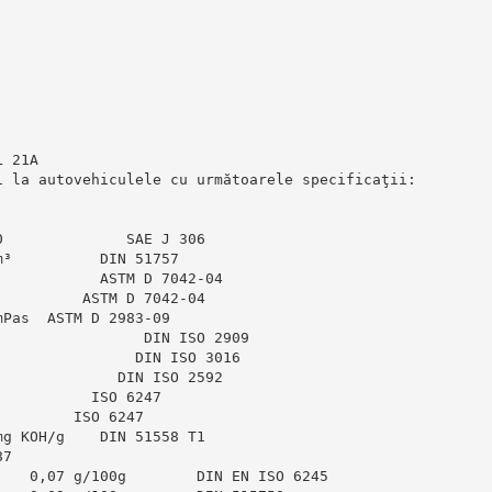
L 21A
i la autovehiculele cu următoarele specificaţii:
0              SAE J 306
m³          DIN 51757
            ASTM D 7042-04
          ASTM D 7042-04
mPas  ASTM D 2983-09
                 DIN ISO 2909
                DIN ISO 3016
              DIN ISO 2592
           ISO 6247
         ISO 6247
mg KOH/g    DIN 51558 T1
87
    0,07 g/100g        DIN EN ISO 6245