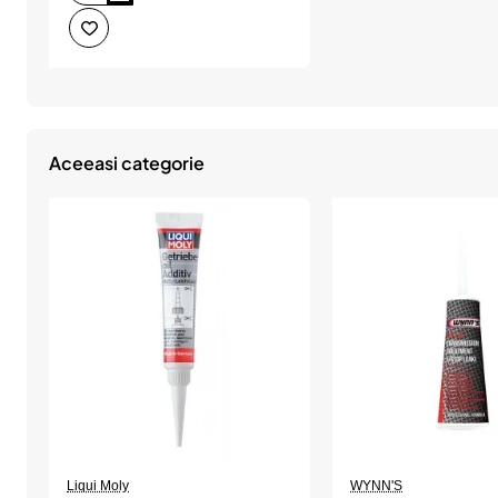
Liqui
Moly
îndepărtare
gudron
Aceeasi categorie
Liqui Moly
WYNN'S