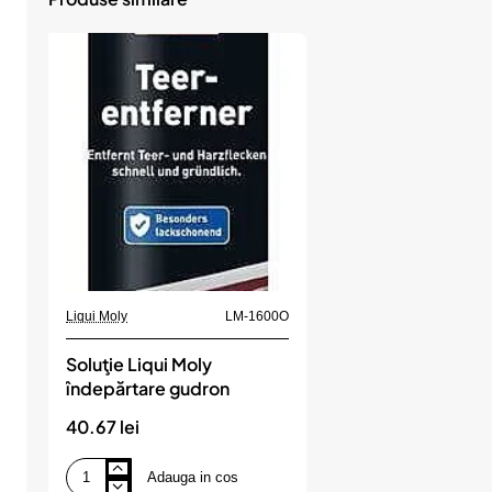
Liqui Moly
LM-1600O
Soluţie Liqui Moly
îndepărtare gudron
40.67 lei
Adauga in cos
Soluţie