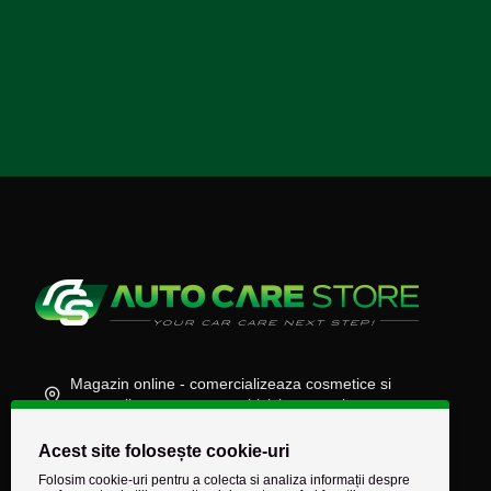
Magazin online - comercializeaza cosmetice si
accesorii auto, moto, atv, biciclete, camioane
(+40) 745 848 890
Acest site folosește cookie-uri
comenzi@autocarestore.ro
Folosim cookie-uri pentru a colecta si analiza informații despre