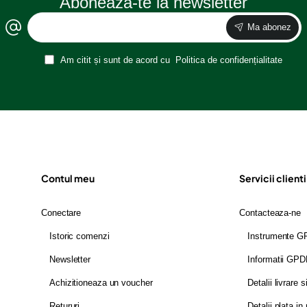
Aboneaza-te la newsletter
Ma abonez
Am citit și sunt de acord cu
Politica de confidențialitate
Contul meu
Servicii clienti
Conectare
Contacteaza-ne
Istoric comenzi
Instrumente 
Newsletter
Informatii GP
Achizitioneaza un voucher
Detalii livrare s
Retururi
Detalii plata in 