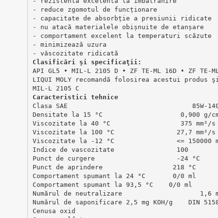
- rezistenta excelenta la imbatranire 
- reduce zgomotul de funcționare 
- capacitate de absorbție a presiunii ridicate 
- nu atacă materialele obișnuite de etanșare 
- comportament excelent la temperaturi scăzute
- minimizează uzura 
- vâscozitate ridicată
Clasificări şi specificaţii: 
API GL5 ∙ MIL-L 2105 D ∙ ZF TE-ML 16D ∙ ZF TE-M
LIQUI MOLY recomandă folosirea acestui produs ş
MIL-L 2105 C
Caracteristici
 tehnice
Clasa SAE                                85W-14
Densitate la 15 °C                    0,900 g/c
Viscozitate la 40 °C                  375 mm²/s
Viscozitate la 100 °C                27,7 mm²/s
Viscozitate la -12 °C                <= 150000 
Indice de vascozitate                100       
Punct de curgere                     -24 °C    
Punct de aprindere                  218 °C     
Comportament spumant la 24 °C       0/0 ml     
Comportament spumant la 93,5 °C    0/0 ml      
Numărul de neutralizare                    1,6 
Numărul de saponificare 2,5 mg KOH/g    DIN 515
Cenusa oxid                                    