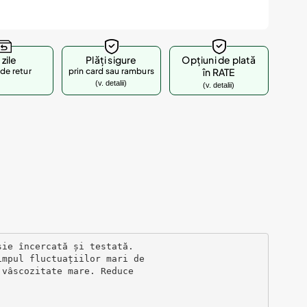
 zile
Plăți sigure
Opțiuni de plată
de retur
prin card sau ramburs
în RATE
(v. detalii)
(v. detalii)
sie încercată și testată. 
impul fluctuațiilor mari de 
 vâscozitate mare. Reduce 