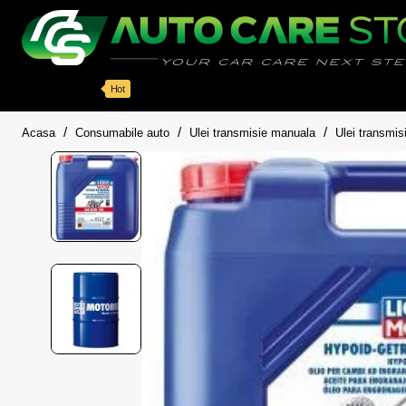
Categorii
Detailing auto
Accesorii
Pache
Hot
home
Acasa
Consumabile auto
Ulei transmisie manuala
Ulei transmi