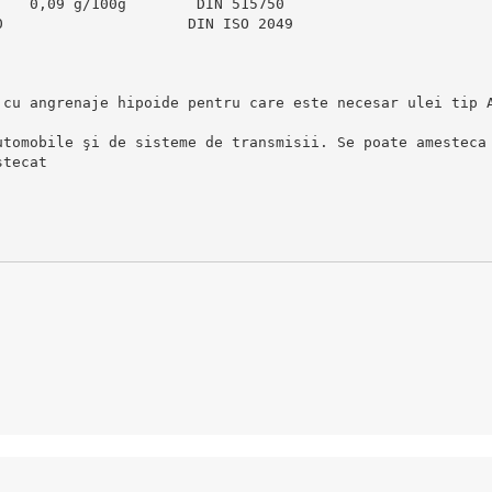
    0,09 g/100g        DIN 515750
0                     DIN ISO 2049
 cu angrenaje hipoide pentru care este necesar ulei tip 
utomobile şi de sisteme de transmisii. Se poate amesteca
stecat