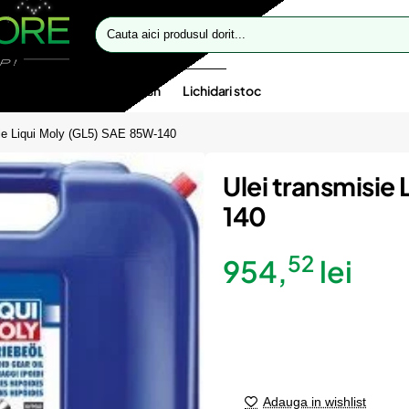
Cauta
aici
produsul
dorit...
te speciale
Oferte flash
Lichidari stoc
sie Liqui Moly (GL5) SAE 85W-140
Ulei transmisie
140
52
954,
lei
Adauga in wishlist