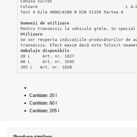
Cenusa sulfat                                  
Culoare                                    L 4,
Test 4 bile 4000/4200 N DIN 51350 Partea 4
Domenii de utilizare 
Pentru transmisii la vehicule grele, în special
Utilizare
Se vor respecta indicaţiile producătorilor de a
transmisie. Efect maxim dacă este folosit neame
Ambalaje disponibile
20 L     Art. nr. 1027
60 L     Art. nr. 3595
205 L   Art. nr. 1028
Cantitate: 20 l
Cantitate: 60 l
Cantitate: 205 l
Produse similare