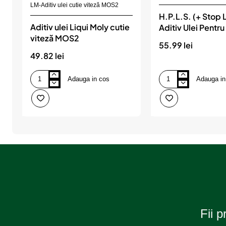
LM-Aditiv ulei cutie viteză MOS2
H.P.L.S. (+ Stop 
Aditiv ulei Liqui Moly cutie
Aditiv Ulei Pentru
viteză MOS2
Viteza, WYNN'S
55.99 lei
49.82 lei
Adauga in cos
Adauga in
Aditiv
H.P.L.S.
ulei
(+
Liqui
Stop
Moly
Leak)-
cutie
Aditiv
viteză
Ulei
MOS2
Pentru
Cutie
Viteza,
WYNN'S
Fii p