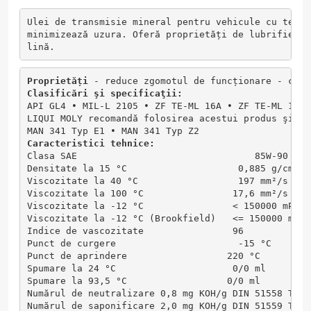
Ulei de transmisie mineral pentru vehicule cu tehno
minimizează uzura. Oferă proprietăți de lubrifiere 
lină.
Proprietăți
 - reduce zgomotul de funcționare - capa
Clasificări şi specificaţii:
API GL4 ∙ MIL-L 2105 ∙ ZF TE-ML 16A ∙ ZF TE-ML 17A 
LIQUI MOLY recomandă folosirea acestui produs şi la
MAN 341 Typ E1 ∙ MAN 341 Typ Z2
Caracteristici
 tehnice:      
Clasa SAE                                85W-90    
Densitate la 15 °C                    0,885 g/cm³  
Viscozitate la 40 °C                  197 mm²/s    
Viscozitate la 100 °C                17,6 mm²/s    
Viscozitate la -12 °C                < 150000 mPas 
Viscozitate la -12 °C (Brookfield)   <= 150000 mPas
Indice de vascozitate                96            
Punct de curgere                      -15 °C       
Punct de aprindere                  220 °C         
Spumare la 24 °C                     0/0 ml        
Spumare la 93,5 °C                  0/0 ml         
Numărul de neutralizare 0,8 mg KOH/g DIN 51558 T1
Numărul de saponificare 2,0 mg KOH/g DIN 51559 T1 