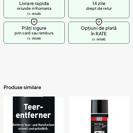
Livrare rapida
14 zile
oriunde in Romania
drept de retur
(v. detalii)
Plăți sigure
Opțiuni de plată
prin card sau ramburs
în RATE
(v. detalii)
(v. detalii)
Produse similare