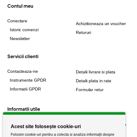
Contul meu
Conectare
Achizitioneaza un voucher
Istoric comenzi
Retururi
Newsletter
Servicii clienti
Contacteaza-ne
Detalii livrare si plata
Instrumente GPDR
Detalii plata in rate
Informatii GPDR
Formular retur
Informatii utile
Despre noi
Politica de confidențialitate
Acest site folosește cookie-uri
Stiri si noutati
Politica de retur
Folosim cookie-uri pentru a colecta si analiza informații despre