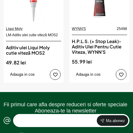
Liqui Moly
WYNN'S
25498
LM-Aditiv ulei cutie viteză MOS2
H.P.L.S. (+ Stop Leak)-
Aditiv Ulei Pentru Cutie
Aditiv ulei Liqui Moly
Viteza, WYNN'S
cutie viteză MOS2
55.99 lei
49.82 lei
Adauga in cos
Adauga in cos
Fii primul care afla despre reduceri si oferte speciale
Aboneaza-te la newsletter
Ma abonez