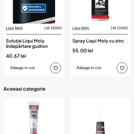
Liqui Moly
LM-1600O
Liqui Moly
LM-1540O
Soluţie Liqui Moly
Spray Liqui Moly cu zinc
îndepărtare gudron
55.00 lei
40.67 lei
Adauga in cos
Adauga in cos
Aceeasi categorie