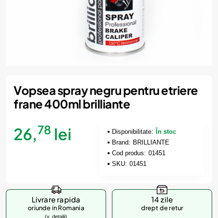
Vopsea spray negru pentru etriere
frane 400ml brilliante
78
26,
lei
Disponibilitate:
În stoc
Brand:
BRILLIANTE
Cod produs:
01451
SKU:
01451
Livrare rapida
14 zile
oriunde in Romania
drept de retur
(v. detalii)