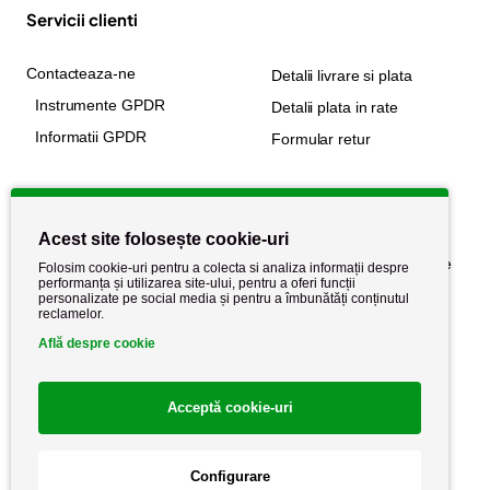
Servicii clienti
Contacteaza-ne
Detalii livrare si plata
Instrumente GPDR
Detalii plata in rate
Informatii GPDR
Formular retur
Informatii utile
Acest site folosește cookie-uri
Despre noi
Politica de confidențialitate
Folosim cookie-uri pentru a colecta si analiza informații despre
performanța și utilizarea site-ului, pentru a oferi funcții
Stiri si noutati
Politica de retur
personalizate pe social media și pentru a îmbunătăți conținutul
reclamelor.
Politica de cookie
Termeni si conditii
Află despre cookie
Acceptă cookie-uri
Configurare