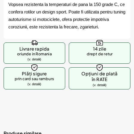
Vopsea rezistenta la temperaturi de pana la 150 grade C, ce
confera rotilor un design sport. Poate fi utilizata pentru tuning
autoturisme si motociclete, ofera protectie impotriva
coroziunii, este rezistenta la frecare, zgarieturi.
Livrare rapida
14 zile
oriunde in Romania
drept de retur
(v. detalii)
Plăți sigure
Opțiuni de plată
prin card sau ramburs
în RATE
(v. detalii)
(v. detalii)
Produse similare