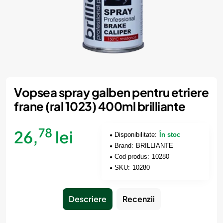
Vopsea spray galben pentru etriere
frane (ral 1023) 400ml brilliante
78
26,
lei
Disponibilitate:
În stoc
Brand:
BRILLIANTE
Cod produs:
10280
SKU:
10280
Descriere
Recenzii