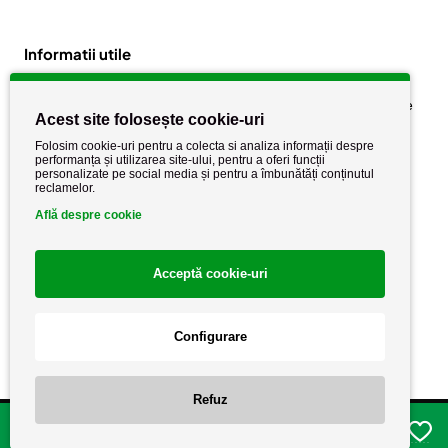
Informatii utile
Despre noi
Politica de confidențialitate
Acest site folosește cookie-uri
Stiri si noutati
Politica de retur
Folosim cookie-uri pentru a colecta si analiza informații despre
Politica de cookie
performanța și utilizarea site-ului, pentru a oferi funcții
Termeni si conditii
personalizate pe social media și pentru a îmbunătăți conținutul
reclamelor.
Află despre cookie
Acceptă cookie-uri
Configurare
Copyright AutoCareStore.ro © 2026 Toate drepturile rezervate.
Refuz
Adauga in cos