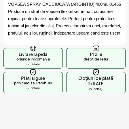
VOPSEA SPRAY CAUCIUCATA (ARGINTIU) 400ml. 01456
Produce un strat de vopsea flexibil semi-mat, cu uscare
rapida, pentru toate suprafetele. Perfect pentru protectia si
tuning-ul jantelor din aliaj. Protectie impotriva apei, murdariei,
prafului, acizilor, ruginei. Indepartare usoara cand este uscat
Livrare rapida
14 zile
oriunde in Romania
drept de retur
(v. detalii)
Plăți sigure
Opțiuni de plată
prin card sau ramburs
în RATE
(v. detalii)
(v. detalii)