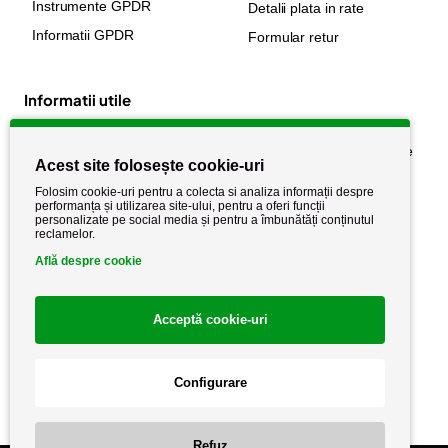
Instrumente GPDR
Detalii plata in rate
Informatii GPDR
Formular retur
Informatii utile
Despre noi
Politica de confidențialitate
Acest site folosește cookie-uri
Stiri si noutati
Politica de retur
Folosim cookie-uri pentru a colecta si analiza informații despre
Politica de cookie
performanța și utilizarea site-ului, pentru a oferi funcții
Termeni si conditii
personalizate pe social media și pentru a îmbunătăți conținutul
reclamelor.
Află despre cookie
Acceptă cookie-uri
Configurare
Copyright AutoCareStore.ro © 2026 Toate drepturile rezervate.
Refuz