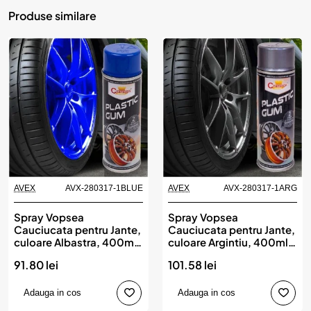
Produse similare
AVEX
AVX-280317-1BLUE
AVEX
AVX-280317-1ARG
Spray Vopsea
Spray Vopsea
Cauciucata pentru Jante,
Cauciucata pentru Jante,
culoare Albastra, 400ml,
culoare Argintiu, 400ml,
Champion Color
Champion Color
91.80 lei
101.58 lei
Adauga in cos
Adauga in cos