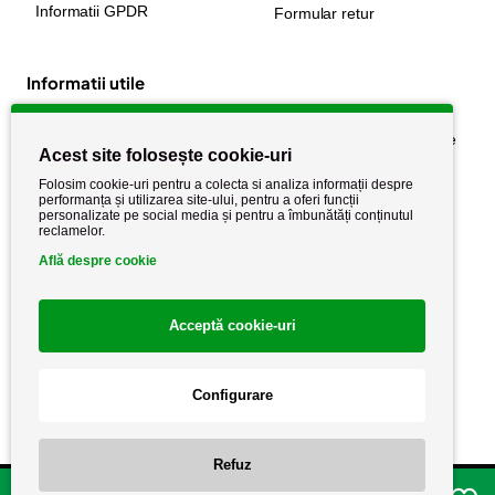
Informatii GPDR
Formular retur
Informatii utile
Despre noi
Politica de confidențialitate
Acest site folosește cookie-uri
Stiri si noutati
Politica de retur
Folosim cookie-uri pentru a colecta si analiza informații despre
Politica de cookie
performanța și utilizarea site-ului, pentru a oferi funcții
Termeni si conditii
personalizate pe social media și pentru a îmbunătăți conținutul
reclamelor.
Află despre cookie
Acceptă cookie-uri
Configurare
Copyright AutoCareStore.ro © 2026 Toate drepturile rezervate.
Refuz