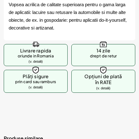
Vopsea acrilica de calitate superioara pentru o gama larga
de aplicatii: lacuire sau retusare la automobile si multe alte
obiecte, de ex. in gospodarie: pentru aplicatii do-it-yourself,
decorative si artizanat.
Livrare rapida
14 zile
oriunde in Romania
drept de retur
(v. detalii)
Plăți sigure
Opțiuni de plată
prin card sau ramburs
în RATE
(v. detalii)
(v. detalii)
Produse similare