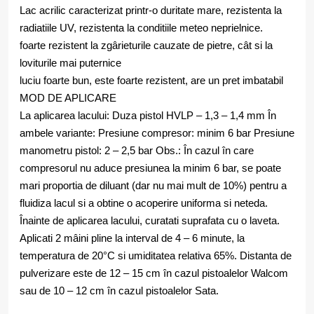
Lac acrilic caracterizat printr-o duritate mare, rezistenta la
radiatiile UV, rezistenta la conditiile meteo neprielnice.
foarte rezistent la zgârieturile cauzate de pietre, cât si la
loviturile mai puternice
luciu foarte bun, este foarte rezistent, are un pret imbatabil
MOD DE APLICARE
La aplicarea lacului: Duza pistol HVLP – 1,3 – 1,4 mm În
ambele variante: Presiune compresor: minim 6 bar Presiune
manometru pistol: 2 – 2,5 bar Obs.: În cazul în care
compresorul nu aduce presiunea la minim 6 bar, se poate
mari proportia de diluant (dar nu mai mult de 10%) pentru a
fluidiza lacul si a obtine o acoperire uniforma si neteda.
Înainte de aplicarea lacului, curatati suprafata cu o laveta.
Aplicati 2 mâini pline la interval de 4 – 6 minute, la
temperatura de 20°C si umiditatea relativa 65%. Distanta de
pulverizare este de 12 – 15 cm în cazul pistoalelor Walcom
sau de 10 – 12 cm în cazul pistoalelor Sata.