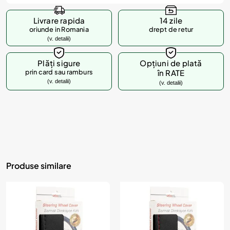
Livrare rapida
14 zile
oriunde in Romania
drept de retur
(v. detalii)
Plăți sigure
Opțiuni de plată
prin card sau ramburs
în RATE
(v. detalii)
(v. detalii)
Produse similare