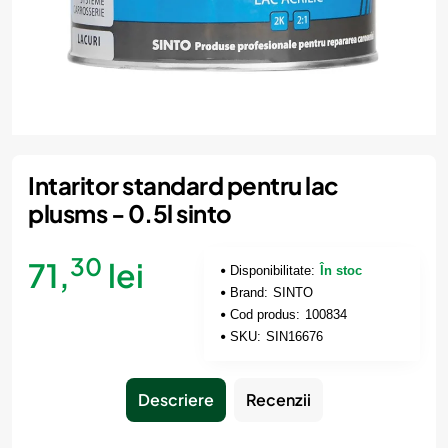
Intaritor standard pentru lac
plusms - 0.5l sinto
30
71,
lei
Disponibilitate:
În stoc
Brand:
SINTO
Cod produs:
100834
SKU:
SIN16676
Descriere
Recenzii