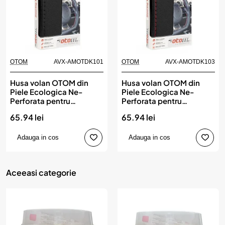
OTOM
AVX-AMOTDK101
OTOM
AVX-AMOTDK103
Husa volan OTOM din
Husa volan OTOM din
Piele Ecologica Ne-
Piele Ecologica Ne-
Perforata pentru
Perforata pentru
autoturisme, diametru
autoturisme, diametru
65.94 lei
65.94 lei
volan 37 - 39 cm, cu ac si
volan 37 - 39 cm, cu ac si
ata Neagra
ata Rosie
Adauga in cos
Adauga in cos
Aceeasi categorie