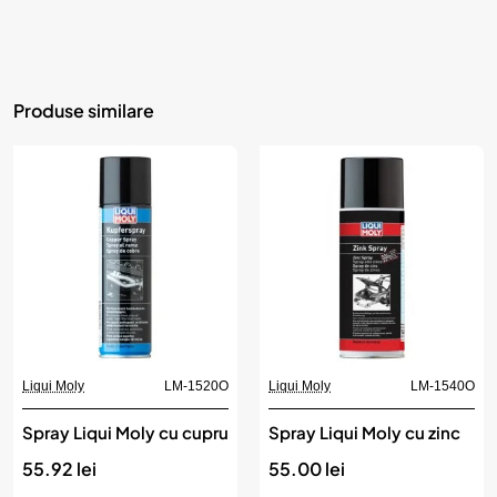
Produse similare
Liqui Moly
LM-1520O
Liqui Moly
LM-1540O
Spray Liqui Moly cu cupru
Spray Liqui Moly cu zinc
55.92 lei
55.00 lei