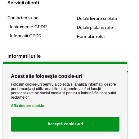
Servicii clienti
Contacteaza-ne
Detalii livrare si plata
Instrumente GPDR
Detalii plata in rate
Informatii GPDR
Formular retur
Informatii utile
Despre noi
Politica de confidențialitate
Acest site folosește cookie-uri
Stiri si noutati
Politica de retur
Folosim cookie-uri pentru a colecta si analiza informații despre
Politica de cookie
performanța și utilizarea site-ului, pentru a oferi funcții
Termeni si conditii
personalizate pe social media și pentru a îmbunătăți conținutul
reclamelor.
Află despre cookie
Acceptă cookie-uri