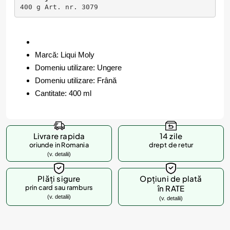
400 g Art. nr. 3079
Marcă: Liqui Moly
Domeniu utilizare: Ungere
Domeniu utilizare: Frână
Cantitate: 400 ml
Livrare rapida
14 zile
oriunde in Romania
drept de retur
(v. detalii)
Plăți sigure
Opțiuni de plată
prin card sau ramburs
în RATE
(v. detalii)
(v. detalii)