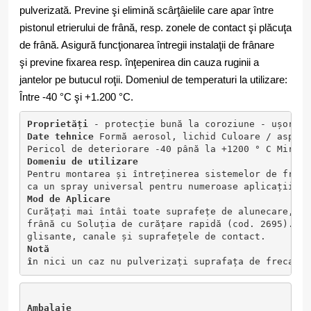
pulverizată. Previne şi elimină scârţâielile care apar între
pistonul etrierului de frână, resp. zonele de contact şi plăcuţa
de frână. Asigură funcţionarea întregii instalaţii de frânare
şi previne fixarea resp. înţepenirea din cauza ruginii a
jantelor pe butucul roţii. Domeniul de temperaturi la utilizare:
Între -40 °C şi +1.200 °C.
Proprietăți
 - protecție bună la coroziune - ușor de
Date tehnice
 Formă aerosol, lichid Culoare / aspect
Pericol de deteriorare -40 până la +1200 ° C Miros 
Domeniu de utilizare
Pentru montarea și întreținerea sistemelor de frâna
ca un spray universal pentru numeroase aplicații în
Mod de Aplicare 
Curățați mai întâi toate suprafețe de alunecare, ca
frână cu Soluția de curățare rapidă (cod. 2695). Du
glisante, canale și suprafețele de contact.
Notă 
î
n nici un caz nu pulverizați suprafața de frecare 
Ambalaje