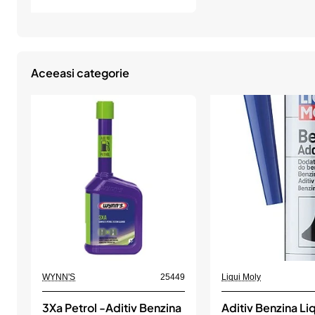
Curatat
Radiatorul.
325Ml,
WYNN'S
Aceeasi categorie
WYNN'S
25449
Liqui Moly
3Xa Petrol -Aditiv Benzina
Aditiv Benzina Li