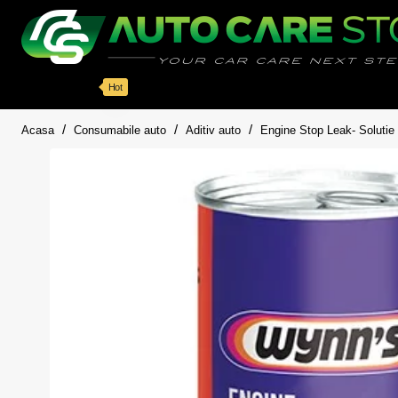
Categorii
Detailing auto
Accesorii
Pache
Hot
home
Acasa
Consumabile auto
Aditiv auto
Engine Stop Leak- Solutie