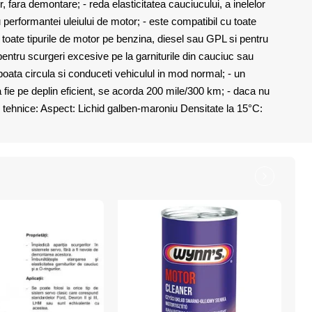
r, fara demontare; - reda elasticitatea cauciucului, a inelelor
au performantei uleiului de motor; - este compatibil cu toate
 toate tipurile de motor pe benzina, diesel sau GPL si pentru
 pentru scurgeri excesive pe la garniturile din cauciuc sau
a poata circula si conduceti vehiculul in mod normal; - un
a fie pe deplin eficient, se acorda 200 mile/300 km; - daca nu
te tehnice: Aspect: Lichid galben-maroniu Densitate la 15°C: