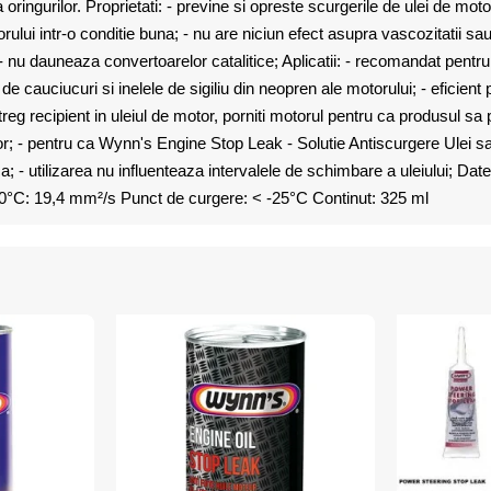
oringurilor. Proprietati: - previne si opreste scurgerile de ulei de moto
otorului intr-o conditie buna; - nu are niciun efect asupra vascozitatii s
- nu dauneaza convertoarelor catalitice; Aplicatii: - recomandat pentru
de cauciucuri si inelele de sigiliu din neopren ale motorului; - eficient
intreg recipient in uleiul de motor, porniti motorul pentru ca produsul s
otor; - pentru ca Wynn's Engine Stop Leak - Solutie Antiscurgere Ulei s
a; - utilizarea nu influenteaza intervalele de schimbare a uleiului; Da
40°C: 19,4 mm²/s Punct de curgere: < -25°C Continut: 325 ml