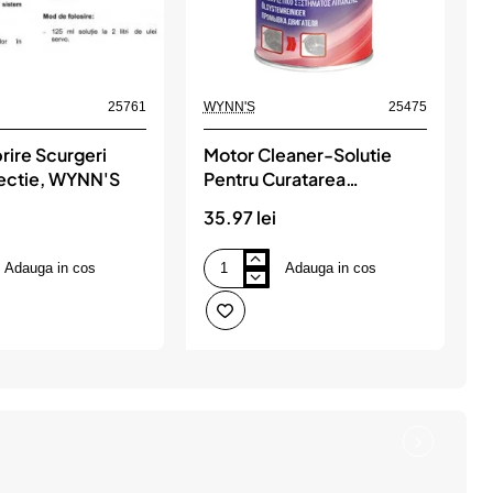
25761
WYNN'S
25475
W
rire Scurgeri
Motor Cleaner-Solutie
ectie, WYNN'S
Pentru Curatarea
Motorului.325Ml, WYNN'S
35.97 lei
1
Adauga in cos
Adauga in cos
Motor
F
Cleaner-
G
Solutie
E
e,
Pentru
T
Curatarea
M
Motorului.325Ml,
5
WYNN'S