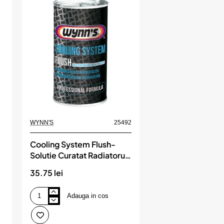
Ml,
MOTIP
WYNN'S
25492
Cooling System Flush-
Solutie Curatat Radiatorul.
325Ml, WYNN'S
35.75 lei
Adauga in cos
Cooling
System
Flush-
Solutie