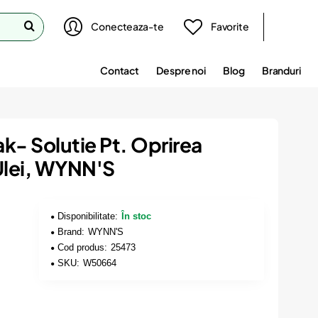
Conecteaza-te
Favorite
Contact
Despre noi
Blog
Branduri
k- Solutie Pt. Oprirea
Ulei, WYNN'S
Disponibilitate:
În stoc
Brand:
WYNN'S
Cod produs:
25473
SKU:
W50664