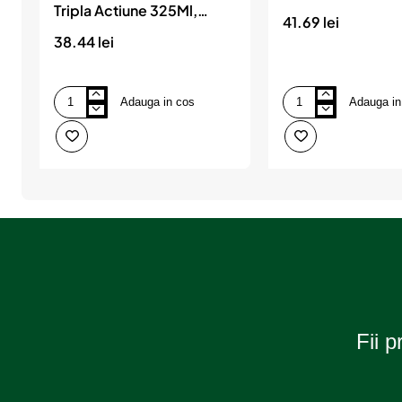
Tripla Actiune 325Ml,
41.69 lei
WYNN'S
38.44 lei
Adauga in cos
Adauga in
3Xa
Aditiv
Petrol
Benzina
-
Liqui
Aditiv
Moly
Benzina
Tripla
Actiune
325Ml,
WYNN'S
Fii p