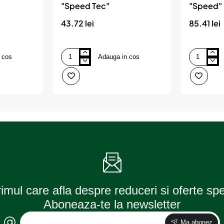
"Speed Tec"
"Speed"
43.72 lei
85.41 lei
 cos
Adauga in cos
Aditiv
Aditiv
benzina
benzina
Liqui
Liqui
Moly
Moly
"Speed
"Speed"
Tec"
rimul care afla despre reduceri si oferte sp
Aboneaza-te la newsletter
Ma abonez