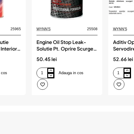
25965
WYNN'S
25508
WYNN'S
utie
Engine Oil Stop Leak-
Aditiv Op
Interior
Solutie Pt. Oprire Scurgeri
Servodir
Ulei, WYNN'S
50.45 lei
52.66 lei
 cos
Adauga in cos
Engine
Aditiv
Oil
Oprire
Stop
Scurgeri
Leak-
Servodirecti
Solutie
WYNN'S
Pt.
Oprire
Scurgeri
Ulei,
WYNN'S