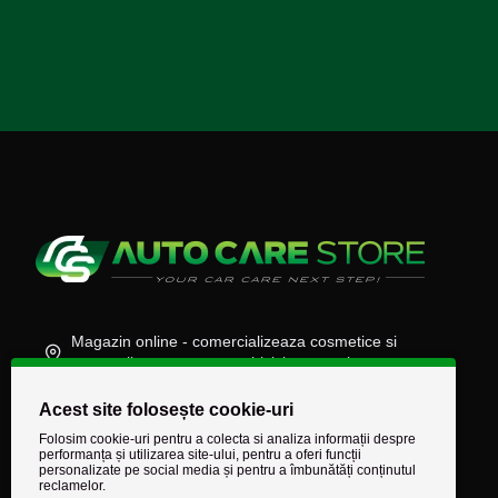
Magazin online - comercializeaza cosmetice si
accesorii auto, moto, atv, biciclete, camioane
(+40) 745 848 890
Acest site folosește cookie-uri
comenzi@autocarestore.ro
Folosim cookie-uri pentru a colecta si analiza informații despre
performanța și utilizarea site-ului, pentru a oferi funcții
personalizate pe social media și pentru a îmbunătăți conținutul
reclamelor.