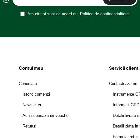
Am citit și sunt de acord cu
Politica de confidențialitate
Contul meu
Servicii clienti
Conectare
Contacteaza-ne
Istoric comenzi
Instrumente 
Newsletter
Informatii GP
Achizitioneaza un voucher
Detalii livrare s
Retururi
Detalii plata in 
Formular retur