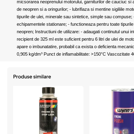
micsorarea neoprenului motorului, garniturilor de cauciuc si a 
de neopren si a oringurilor; - lubrifiaza si mentine sigiliile m
tipurile de ulei, minerale sau sintetice, simple sau compuse; 
echipamentele stationare; - functioneaza pentru toate tipurile 
neopren; Instructiuni de utilizare: - adaugati continutul unui 
recipient de 325 ml este suficient pentru 6 litri de ulei de m
apare o imbunatatire, probabil ca exista o deficienta mecanic
0,905 kg/dm³ Punct de inflamabilitate: >150°C Vascozitate 
Produse similare