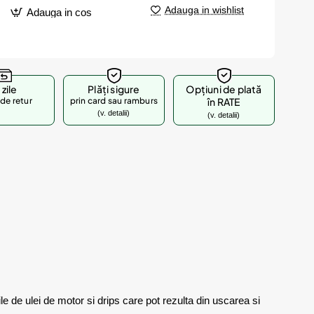
Adauga in wishlist
Adauga in cos
 zile
Plăți sigure
Opțiuni de plată
de retur
prin card sau ramburs
în RATE
(v. detalii)
(v. detalii)
 de ulei de motor si drips care pot rezulta din uscarea si