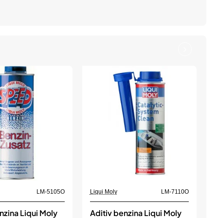
LM-5105O
Liqui Moly
LM-7110O
L
L
nzina Liqui Moly
Aditiv benzina Liqui Moly