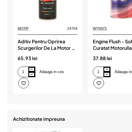
MOTIP
24704
WYNN'S
Aditiv Pentru Oprirea
Engine Flush - Sol
Scurgerilor De La Motor -
Curatat Motorulla 
Engine Oil Stop Leak 300
425 Ml, WYNN'S
65.93 lei
37.88 lei
Ml, MOTIP
Adauga in cos
Adauga in
Aditiv
Engine
Pentru
Flush
Oprirea
-
Scurgerilor
Solutie
De
Curatat
La
Motorulla
Motor
Interior
-
425
Engine
Ml,
Oil
WYNN'S
Achizitionate impreuna
Stop
Leak
300