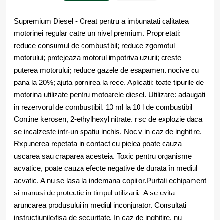
Supremium Diesel - Creat pentru a imbunatati calitatea
motorinei regular catre un nivel premium. Proprietati:
reduce consumul de combustibil; reduce zgomotul
motorului; protejeaza motorul impotriva uzurii; creste
puterea motorului; reduce gazele de esapament nocive cu
pana la 20%; ajuta pornirea la rece. Aplicatii: toate tipurile de
motorina utilizate pentru motoarele diesel. Utilizare: adaugati
in rezervorul de combustibil, 10 ml la 10 l de combustibil.
Contine kerosen, 2-ethylhexyl nitrate. risc de explozie daca
se incalzeste intr-un spatiu inchis. Nociv in caz de inghitire.
Rxpunerea repetata in contact cu pielea poate cauza
uscarea sau craparea acesteia. Toxic pentru organisme
acvatice, poate cauza efecte negative de durata în mediul
acvatic. A nu se lasa la indemana copiilor.Purtati echipament
si manusi de protectie in timpul utilizarii. A se evita
aruncarea produsului in mediul inconjurator. Consultati
instructiunile/fisa de securitate. In caz de inghitire, nu