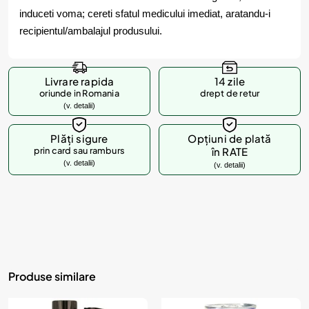
induceti voma; cereti sfatul medicului imediat, aratandu-i
recipientul/ambalajul produsului.
Livrare rapida
14 zile
oriunde in Romania
drept de retur
(v. detalii)
Plăți sigure
Opțiuni de plată
prin card sau ramburs
în RATE
(v. detalii)
(v. detalii)
Produse similare