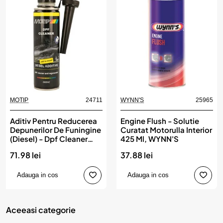
MOTIP
24711
WYNN'S
25965
Aditiv Pentru Reducerea
Engine Flush - Solutie
Depunerilor De Funingine
Curatat Motorulla Interior
(Diesel) - Dpf Cleaner
425 Ml, WYNN'S
300 Ml, MOTIP
71.98 lei
37.88 lei
Adauga in cos
Adauga in cos
Aceeasi categorie