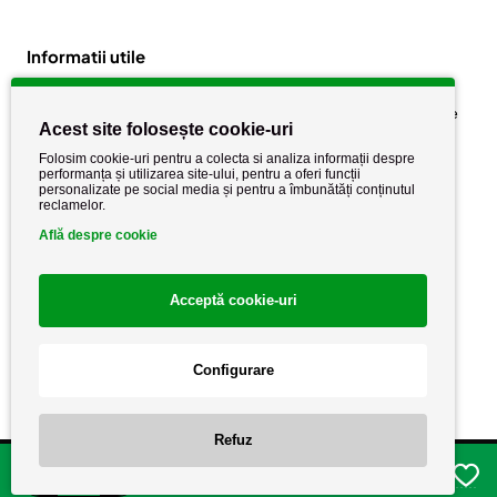
Informatii utile
Despre noi
Politica de confidențialitate
Acest site folosește cookie-uri
Stiri si noutati
Politica de retur
Folosim cookie-uri pentru a colecta si analiza informații despre
Politica de cookie
performanța și utilizarea site-ului, pentru a oferi funcții
Termeni si conditii
personalizate pe social media și pentru a îmbunătăți conținutul
reclamelor.
Află despre cookie
Acceptă cookie-uri
Configurare
Copyright AutoCareStore.ro © 2026 Toate drepturile rezervate.
Refuz
Adauga in cos