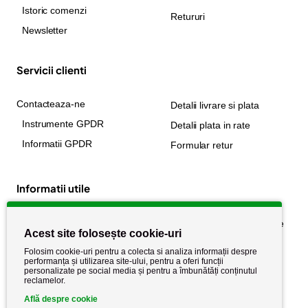
Istoric comenzi
Retururi
Newsletter
Servicii clienti
Contacteaza-ne
Detalii livrare si plata
Instrumente GPDR
Detalii plata in rate
Informatii GPDR
Formular retur
Informatii utile
Despre noi
Politica de confidențialitate
Acest site folosește cookie-uri
Stiri si noutati
Politica de retur
Folosim cookie-uri pentru a colecta si analiza informații despre
Politica de cookie
performanța și utilizarea site-ului, pentru a oferi funcții
Termeni si conditii
personalizate pe social media și pentru a îmbunătăți conținutul
reclamelor.
Află despre cookie