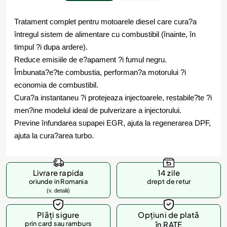
Tratament complet pentru motoarele diesel care cura?a
întregul sistem de alimentare cu combustibil (înainte, în
timpul ?i dupa ardere).
Reduce emisiile de e?apament ?i fumul negru.
Îmbunata?e?te combustia, performan?a motorului ?i
economia de combustibil.
Cura?a instantaneu ?i protejeaza injectoarele, restabile?te ?i
men?ine modelul ideal de pulverizare a injectorului.
Previne înfundarea supapei EGR, ajuta la regenerarea DPF,
ajuta la cura?area turbo.
Livrare rapida
14 zile
oriunde in Romania
drept de retur
(v. detalii)
Plăți sigure
Opțiuni de plată
prin card sau ramburs
în RATE