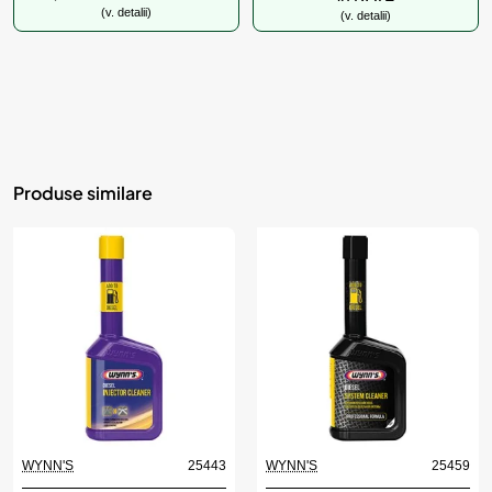
(v. detalii)
(v. detalii)
Produse similare
WYNN'S
25443
WYNN'S
25459