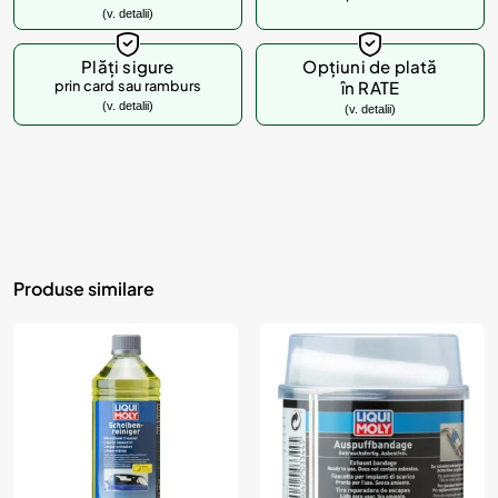
(v. detalii)
Plăți sigure
Opțiuni de plată
prin card sau ramburs
în RATE
(v. detalii)
(v. detalii)
Produse similare