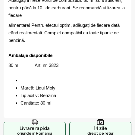
Adăugați în rezervorul de combustibil. 80 ml sunt suficienţi
pentru până la 10 l de carburant. Se recomandă utilizarea la
fiecare
alimentare! Pentru efectul optim, adăugați de fiecare dată
când realimentați. Complet compatibil cu toate tipurile de
benzină.
Ambalaje disponibile
80 ml Art. nr. 3823
Marcă: Liqui Moly
Tip aditiv: Benzină
Cantitate: 80 ml
Livrare rapida
14 zile
oriunde in Romania
drept de retur