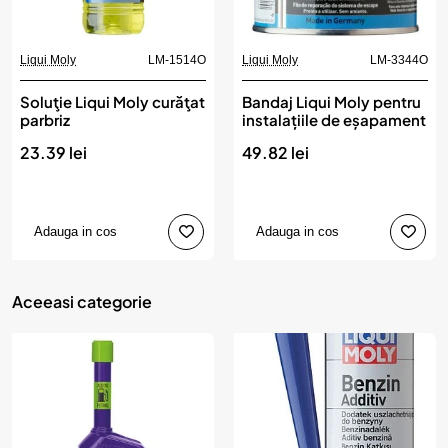
Liqui Moly
LM-1514O
Liqui Moly
LM-3344O
Soluţie Liqui Moly curăţat
Bandaj Liqui Moly pentru
parbriz
instalațiile de eșapament
23.39 lei
49.82 lei
Adauga in cos
Adauga in cos
Aceeasi categorie