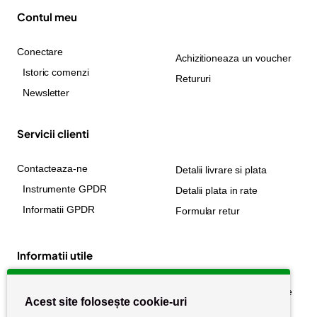
Contul meu
Conectare
Achizitioneaza un voucher
Istoric comenzi
Retururi
Newsletter
Servicii clienti
Contacteaza-ne
Detalii livrare si plata
Instrumente GPDR
Detalii plata in rate
Informatii GPDR
Formular retur
Informatii utile
Despre noi
Politica de confidențialitate
Acest site folosește cookie-uri
Stiri si noutati
Politica de retur