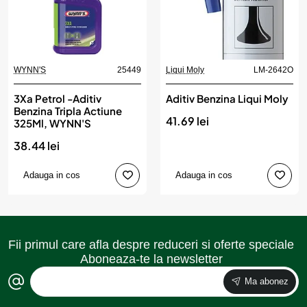
WYNN'S
25449
Liqui Moly
LM-2642O
3Xa Petrol -Aditiv
Aditiv Benzina Liqui Moly
Benzina Tripla Actiune
41.69 lei
325Ml, WYNN'S
38.44 lei
Adauga in cos
Adauga in cos
Fii primul care afla despre reduceri si oferte speciale
Aboneaza-te la newsletter
Ma abonez