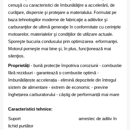
cenuşă cu caracteristici de îmbunătăţire a accelerării, de
curăţare, dispersie şi protejare a materialului. Formulat pe
baza tehnologiilor moderne de fabricaţie a aditivilor şi
carburanţilor de ultimă generaţie în conformitate cu cerinţele
motoarelor, materialelor şi condiţiilor de utilizare actuale.
Sporeşte bucuria condusului prin optimizarea erformanţei.
Motorul porneşte mai bine şi, în plus, funcţionează mai
silenţios.
Proprietăți
- bună protecție împotriva coroziunii - combustie
fără reziduuri - garantează o combustie optimă -
îmbunătățește accelerația - elimină depozitele din întregul
sistem de alimentare - extrem de economic - previne
înghețarea carburatorului - câștig de performanță mai mare
Caracteristici tehnice:
Suport amestec de aditiv în
lichid purtător