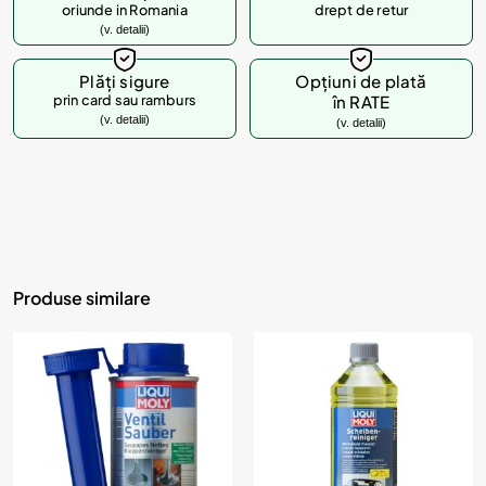
oriunde in Romania
drept de retur
(v. detalii)
Plăți sigure
Opțiuni de plată
prin card sau ramburs
în RATE
(v. detalii)
(v. detalii)
Produse similare