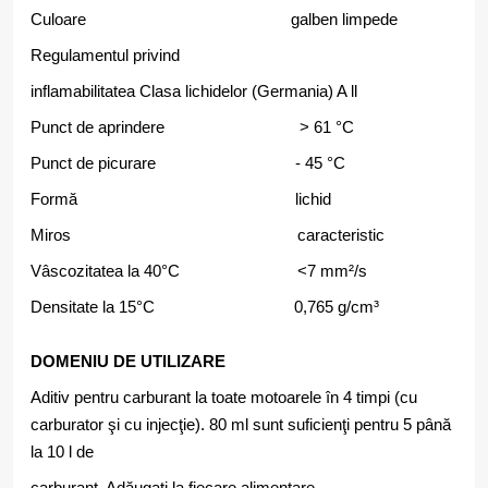
Culoare galben limpede
Regulamentul privind
inflamabilitatea Clasa lichidelor (Germania) A ll
Punct de aprindere > 61 °C
Punct de picurare - 45 °C
Formă lichid
Miros caracteristic
Vâscozitatea la 40°C <7 mm²/s
Densitate la 15°C 0,765 g/cm³
DOMENIU DE UTILIZARE
Aditiv pentru carburant la toate motoarele în 4 timpi (cu
carburator şi cu injecţie). 80 ml sunt suficienţi pentru 5 până
la 10 l de
carburant. Adăugaţi la fiecare alimentare.