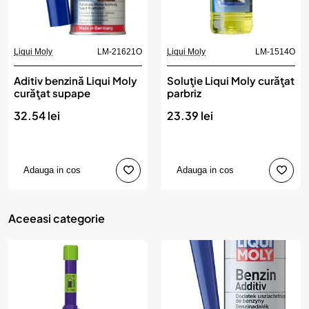
Liqui Moly
LM-21621O
Liqui Moly
LM-1514O
Aditiv benzină Liqui Moly
Soluţie Liqui Moly curăţat
curăţat supape
parbriz
32.54 lei
23.39 lei
Adauga in cos
Adauga in cos
Aceeasi categorie