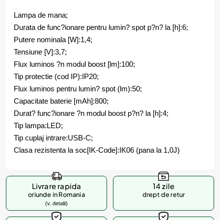
Lampa de mana;
Durata de func?ionare pentru lumin? spot p?n? la [h]:6;
Putere nominala [W]:1,4;
Tensiune [V]:3,7;
Flux luminos ?n modul boost [lm]:100;
Tip protectie (cod IP):IP20;
Flux luminos pentru lumin? spot (lm):50;
Capacitate baterie [mAh]:800;
Durat? func?ionare ?n modul boost p?n? la [h]:4;
Tip lampa:LED;
Tip cuplaj intrare:USB-C;
Clasa rezistenta la soc[IK-Code]:IK06 (pana la 1,0J)
Livrare rapida
14 zile
oriunde in Romania
drept de retur
(v. detalii)