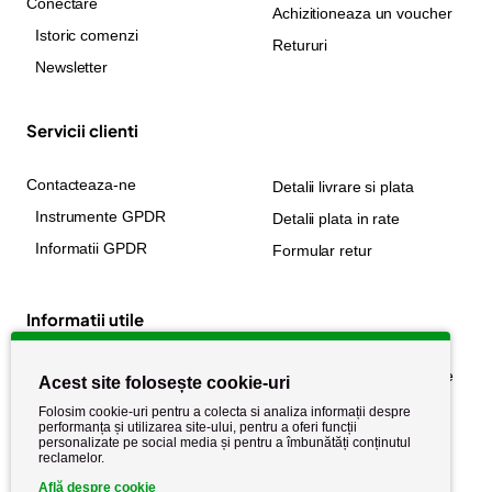
Conectare
Achizitioneaza un voucher
Istoric comenzi
Retururi
Newsletter
Servicii clienti
Contacteaza-ne
Detalii livrare si plata
Instrumente GPDR
Detalii plata in rate
Informatii GPDR
Formular retur
Informatii utile
Despre noi
Politica de confidențialitate
Acest site folosește cookie-uri
Stiri si noutati
Politica de retur
Folosim cookie-uri pentru a colecta si analiza informații despre
performanța și utilizarea site-ului, pentru a oferi funcții
Politica de cookie
Termeni si conditii
personalizate pe social media și pentru a îmbunătăți conținutul
reclamelor.
Află despre cookie