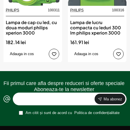
PHILIPS
100311
PHILIPS
100316
Lampa de cap cu led, cu
Lampa de lucru
doua moduri philips
compacta cu leduri 300
xperion 3000
lm philips xperion 3000
182.14 lei
161.91 lei
Adauga in cos
Adauga in cos
Fii primul care afla despre reduceri si oferte speciale
Aboneaza-te la newsletter
Ma abonez
Am citit și sunt de acord cu
Politica de confidențialitate