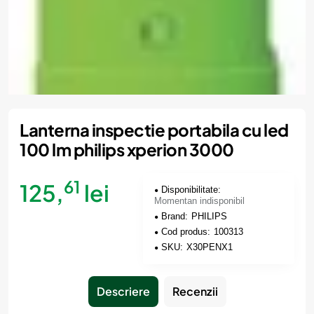
Momentan indisponibil
Lanterna inspectie portabila cu led
100 lm philips xperion 3000
61
125,
lei
Disponibilitate:
Momentan indisponibil
Brand:
PHILIPS
Cod produs:
100313
SKU:
X30PENX1
Descriere
Recenzii