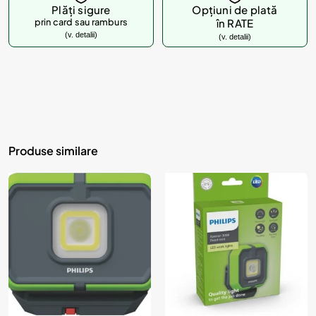
Plăți sigure
Opțiuni de plată
prin card sau ramburs
în RATE
(v. detalii)
(v. detalii)
Produse similare