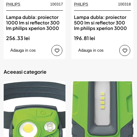
PHILIPS
100317
PHILIPS
100318
Lampa dubla: proiector
Lampa dubla: proiector
1000 lm si reflector 300
500 lm si reflector 300
lm philips xperion 3000
lm philips xperion 3000
256.33 lei
196.81 lei
Adauga in cos
Adauga in cos
Aceeasi categorie