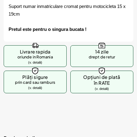
Suport numar inmatriculare cromat pentru motocicleta 15 x
19cm
Pretul este pentru o singura bucata !
Livrare rapida
14 zile
oriunde in Romania
drept de retur
(v. detalii)
Plăți sigure
Opțiuni de plată
prin card sau ramburs
în RATE
(v. detalii)
(v. detalii)