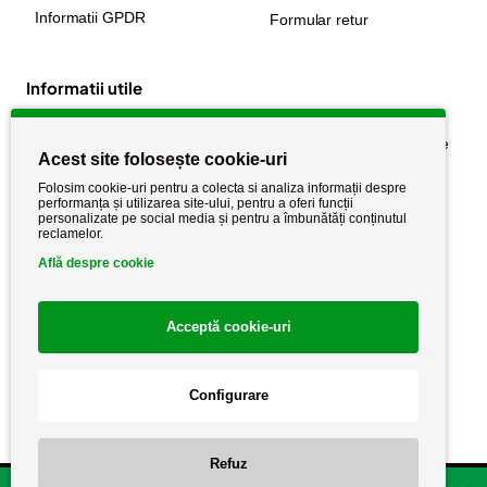
Informatii GPDR
Formular retur
Informatii utile
Despre noi
Politica de confidențialitate
Acest site folosește cookie-uri
Stiri si noutati
Politica de retur
Folosim cookie-uri pentru a colecta si analiza informații despre
Politica de cookie
performanța și utilizarea site-ului, pentru a oferi funcții
Termeni si conditii
personalizate pe social media și pentru a îmbunătăți conținutul
reclamelor.
Află despre cookie
Acceptă cookie-uri
Configurare
Copyright AutoCareStore.ro © 2026 Toate drepturile rezervate.
Refuz