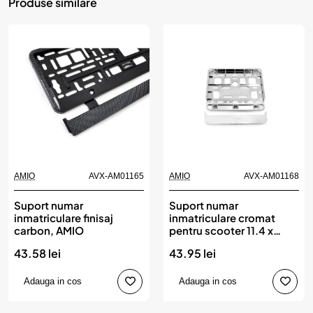
Produse similare
AMIO
AVX-AM01165
AMIO
AVX-AM01168
Suport numar
Suport numar
inmatriculare finisaj
inmatriculare cromat
carbon, AMIO
pentru scooter 11.4 x
14cm, AMIO
43.58 lei
43.95 lei
Adauga in cos
Adauga in cos